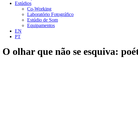
Estúdios
Co-Working
Laboratório Fotográfico
Estúdio de Som
Equipamentos
EN
PT
O olhar que não se esquiva: po