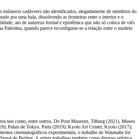
 dos inúmeros cadáveres não identificados, alegadamente de membros do
o por uma bala, dissolvendo as fronteiras entre o interior e o
ilidade, ato de natureza formal e epistêmica que não só coloca de viés
a Palestina, quando parece reconfigurar-se a relação entre o modelo
entos tais como, entre outros, De Pont Museum, Tilburg (2021), Museu
 Palais de Tokyo, Paris (2019); Kyoto Art Center, Kyoto (2017);
mentos cinematográficos experimentais, o trabalho de Watanabe foi
enal de Beijing. A artista trabalhou também como diretora artística