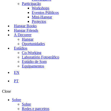
Participação
Workshops
Eventos Públicos
Mini-Hangar
Projectos
Hangar Books
Hangar Friends
A Decorrer
Hangar
Oportunidades
Estúdios
Co-Working
Laboratório Fotográfico
Estúdio de Som
Equipamentos
EN
PT
Close
Sobre
Sobre
Redes e parceiros