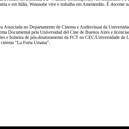
tria e em Itália. Watanabe vive e trabalha em Amesterdão. É docente 
ssora Associada no Departamento de Cinema e Audiovisual da Universi
ema Documental pela Universidad del Cine de Buenos Aires e licenci
geles e bolseira de pós-doutoramento da FCT no CEC/Universidade de 
do cinema “La Furia Umana”.