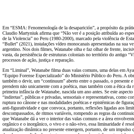
Em “ESMA: Fenomenología de la desaparición”, a propósito da prática
Claudio Martyniuk afirma que “Não ver é a posição atribuída ao espec
de la Violencia” no Peru (1980-2000), marcado pela violência de E
“Bullet” (2021), instalações vídeo monocanais apresentadas na sua ve
argentino. Nos dois filmes, Watanabe olha e faz olhar de frente, inci
vasta, da persistência de estruturas coloniais no território do antigo
processos de ação, justiça e reparação.
Em “Liminal”, Watanabe filma duas valas comuns, uma delas em Ayacu
“Equipo Forense Especializado” do Ministério Público do Peru. A obr
também o devir, um “continuum” aberto entre o passado, o presente e 
prendem nāo unicamente com a poética, mas também com a ética da rep
primeira infância de Watanabe, nascida um ano antes. Se este aspect
“indiretas”, públicas e privadas, sensoriais e representativas, como 
ruptura no cânone e nas modalidades poéticas e epistémicas de figura
anti-figuratividade e que convoca, portanto, reflexões ligadas aos li
descompassados, de ritmos variáveis, rompendo as regras da continuidad
que Watanabe dá a ver o interior das valas comuns e a área envolvent
orgânico e o inorgânico, o vivo e o não-vivo, essa liminaridade é r
atualização dinâmica no presente emergem, portanto, de um impulso qua