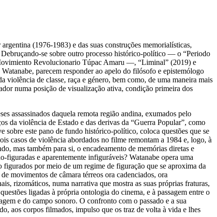
 argentina (1976-1983) e das suas construções memorialísticas,
. Debruçando-se sobre outro processo histórico-político — o “Periodo
o Movimiento Revolucionario Túpac Amaru —, “Liminal” (2019) e
ya Watanabe, parecem responder ao apelo do filósofo e epistemólogo
l da violência de classe, raça e género, bem como, de uma maneira mais
ctador numa posição de visualização ativa, condição primeira dos
ses assassinados daquela remota região andina, exumados pelo
os da violência de Estado e das derivas da “Guerra Popular”, como
 sobre este pano de fundo histórico-político, coloca questões que se
is casos de violência abordados no filme remontam a 1984 e, logo, à
undo, mas também para si, o encadeamento de memórias diretas e
 não-figuradas e aparentemente infiguráveis? Watanabe opera uma
ão figurados por meio de um regime de figuração que se aproxima da
to de movimentos de câmara térreos ora cadenciados, ora
ais, rizomáticos, numa narrativa que mostra as suas próprias fraturas,
questões ligadas à própria ontologia do cinema, e à passagem entre o
ocagem e do campo sonoro. O confronto com o passado e a sua
o, aos corpos filmados, impulso que os traz de volta à vida e lhes