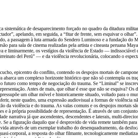
 sistemática de desaparecimento forçado no quadro da ditadura militar
tador”, apelando, em seguida, a “fitar de frente, sem esquivar o olhar”
stado, a passagem à luta armada do Sendero Luminoso e a fundação d
rsão para sala de cinema realizadas pela artista e cineasta peruana Ma
siva e liminarmente, os vestígios da violência de Estado — indissociáve
 “Virreinato del Perú” — e da violência revolucionária, colocando o espe
cho, epicentro do conflito, contendo os despojos mortais de campone
a abarca um complexo horizonte histórico que não só contempla os traç
o futuro como tempo de negociação do trauma. Se “Liminal” se inscreve
resentação. Antes de mais, que olhar é esse que não se esquiva? Os do
o pressupõe um olhar móvel e historicamente situado, voltado para o m
conferir, neste quadro, uma expressão audiovisual a formas de violência
ção da violência e do trauma. As valas comuns e os despojos mortais s
mites e à própria possibilidade de representação. É através de um conjun
e narrativa já que ascendentes, descendentes e laterais, multi-direcion
e. Se a figuração daquilo que é desprovido de vida remete também para 
esolvida através de um exemplar trabalho do desenquadramento, da desf
si-corporal, a resposta do olhar filmante, tecnologicamente mediatizad