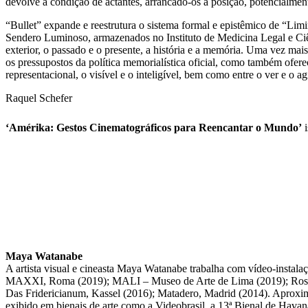
devolve a condição de actantes, arrancado-os à posição, potencialmente
“Bullet” expande e reestrutura o sistema formal e epistêmico de “Lim
Sendero Luminoso, armazenados no Instituto de Medicina Legal e Ciênc
exterior, o passado e o presente, a história e a memória. Uma vez mais
os pressupostos da política memorialística oficial, como também ofer
representacional, o visível e o inteligível, bem como entre o ver e o agi
Raquel Schefer
‘Amérika: Gestos Cinematográficos para Reencantar o Mundo’
i
Maya Watanabe
A artista visual e cineasta Maya Watanabe trabalha com vídeo-instala
MAXXI, Roma (2019); MALI – Museo de Arte de Lima (2019); Rose Ar
Das Fridericianum, Kassel (2016); Matadero, Madrid (2014). Aproxima
exibido em bienais de arte como a Videobrasil, a 13ª Bienal de Havana