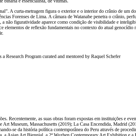
 binária e essencialista, de vítimas.
inal”. A curta-metragem figura o exterior e o interior do crânio de um
ias Forenses de Lima. A câmara de Watanabe penetra o crânio, perfurad
, a não figuratividade aparece como condição de visibilidade e inteligib
ece elementos de reflexão fundamentais no contexto do atual genocídio n
r.
s a Research Program curated and mentored by Raquel Schefer
ções. Recentemente, as suas obras foram expostas em instituições e ev
t Museum, Massachusetts (2019); La Casa Encendida, Madrid (2019);
ndo-se da história política contemporânea do Peru através de procedi
, a Asian Art Biennial, a 2ª Wuzhen Contemporary Art Exhibition e a Bi