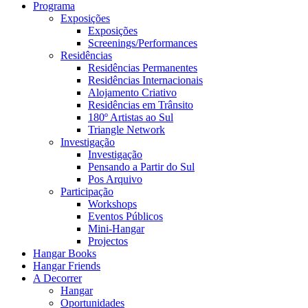
Programa
Exposições
Exposições
Screenings/Performances
Residências
Residências Permanentes
Residências Internacionais
Alojamento Criativo
Residências em Trânsito
180º Artistas ao Sul
Triangle Network
Investigação
Investigação
Pensando a Partir do Sul
Pos Arquivo
Participação
Workshops
Eventos Públicos
Mini-Hangar
Projectos
Hangar Books
Hangar Friends
A Decorrer
Hangar
Oportunidades