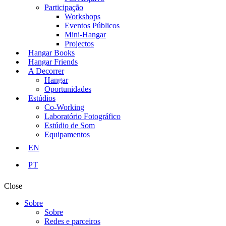
Participação
Workshops
Eventos Públicos
Mini-Hangar
Projectos
Hangar Books
Hangar Friends
A Decorrer
Hangar
Oportunidades
Estúdios
Co-Working
Laboratório Fotográfico
Estúdio de Som
Equipamentos
EN
PT
Close
Sobre
Sobre
Redes e parceiros