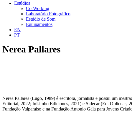
Estúdios
Co-Working
Laboratório Fotográfico
Estúdio de Som
Equipamentos
EN
PT
Nerea Pallares
Nerea Pallares (Lugo, 1989) é escritora, jornalista e possui um mes
Editorial, 2022; InLimbo Ediciones, 2021) e Sidecar (Ed. Oblicuas, 20
Fundação Valparaíso e na Fundação Antonio Gala para Jovens Criadore