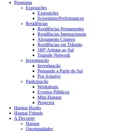
Programa
Exposições
Exposições
Screenings/Performances
Residências
Residências Permanentes
Residências Internacionais
Alojamento Criativo
Residências em Trânsito
180º Artistas ao Sul
Triangle Network
Investigação
Investigação
Pensando a Partir do Sul
Pos Arquivo
Participação
Workshops
Eventos Públicos
Mini-Hangar
Projectos
Hangar Books
Hangar Friends
A Decorrer
Hangar
Oportunidades