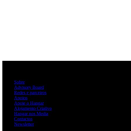
Sobre
Advisory Board
Redes e parceiros
Apoios
Apoie o Hangar
Alojamento Criativo
Hangar nos Media
Contactos
Newsletter