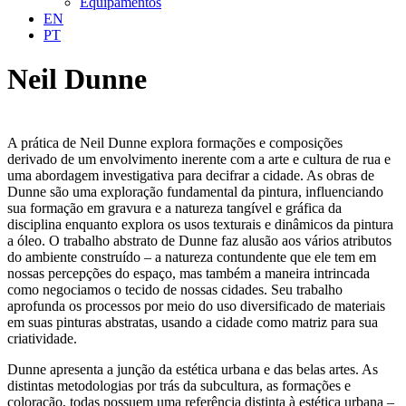
Equipamentos
EN
PT
Neil Dunne
A prática de Neil Dunne explora formações e composições
derivado de um envolvimento inerente com a arte e cultura de rua e
uma abordagem investigativa para decifrar a cidade. As obras de
Dunne são uma exploração fundamental da pintura, influenciando
sua formação em gravura e a natureza tangível e gráfica da
disciplina enquanto explora os usos texturais e dinâmicos da pintura
a óleo. O trabalho abstrato de Dunne faz alusão aos vários atributos
do ambiente construído – a natureza contundente que ele tem em
nossas percepções do espaço, mas também a maneira intrincada
como negociamos o tecido de nossas cidades. Seu trabalho
aprofunda os processos por meio do uso diversificado de materiais
em suas pinturas abstratas, usando a cidade como matriz para sua
criatividade.
Dunne apresenta a junção da estética urbana e das belas artes. As
distintas metodologias por trás da subcultura, as formações e
coloração, todas possuem uma referência distinta à estética urbana –