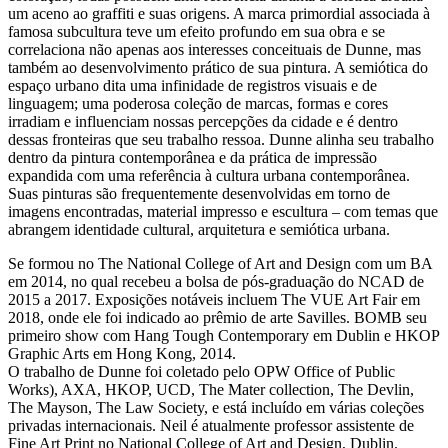
um aceno ao graffiti e suas origens. A marca primordial associada à
famosa subcultura teve um efeito profundo em sua obra e se
correlaciona não apenas aos interesses conceituais de Dunne, mas
também ao desenvolvimento prático de sua pintura. A semiótica do
espaço urbano dita uma infinidade de registros visuais e de
linguagem; uma poderosa coleção de marcas, formas e cores
irradiam e influenciam nossas percepções da cidade e é dentro
dessas fronteiras que seu trabalho ressoa. Dunne alinha seu trabalho
dentro da pintura contemporânea e da prática de impressão
expandida com uma referência à cultura urbana contemporânea.
Suas pinturas são frequentemente desenvolvidas em torno de
imagens encontradas, material impresso e escultura – com temas que
abrangem identidade cultural, arquitetura e semiótica urbana.
Se formou no The National College of Art and Design com um BA
em 2014, no qual recebeu a bolsa de pós-graduação do NCAD de
2015 a 2017. Exposições notáveis incluem The VUE Art Fair em
2018, onde ele foi indicado ao prêmio de arte Savilles. BOMB seu
primeiro show com Hang Tough Contemporary em Dublin e HKOP
Graphic Arts em Hong Kong, 2014.
O trabalho de Dunne foi coletado pelo OPW Office of Public
Works), AXA, HKOP, UCD, The Mater collection, The Devlin,
The Mayson, The Law Society, e está incluído em várias coleções
privadas internacionais. Neil é atualmente professor assistente de
Fine Art Print no National College of Art and Design, Dublin.