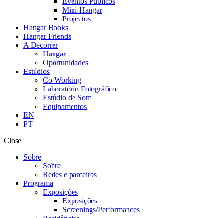
Eventos Públicos
Mini-Hangar
Projectos
Hangar Books
Hangar Friends
A Decorrer
Hangar
Oportunidades
Estúdios
Co-Working
Laboratório Fotográfico
Estúdio de Som
Equipamentos
EN
PT
Close
Sobre
Sobre
Redes e parceiros
Programa
Exposições
Exposições
Screenings/Performances