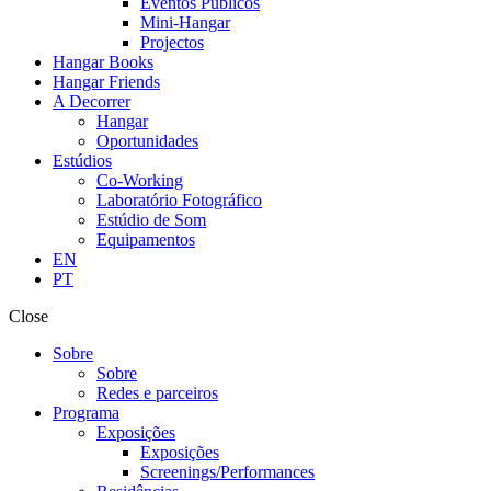
Eventos Públicos
Mini-Hangar
Projectos
Hangar Books
Hangar Friends
A Decorrer
Hangar
Oportunidades
Estúdios
Co-Working
Laboratório Fotográfico
Estúdio de Som
Equipamentos
EN
PT
Close
Sobre
Sobre
Redes e parceiros
Programa
Exposições
Exposições
Screenings/Performances