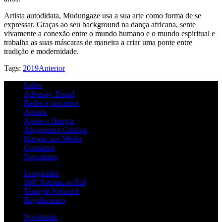
Artista autodidata, Mudungaze usa a sua arte como forma de se
expressar. Graças ao seu background na dança africana, sente
vivamente a conexão entre o mundo humano e o mundo espiritual e
trabalha as suas máscaras de maneira a criar uma ponte entre
tradição e modernidade.
Tags:
2019
Anterior
Sobre
Advisory Board
Redes e parceiros
Apoios
Apoie o Hangar
Alojamento Criativo
Hangar nos Media
Contactos
Newsletter
Longitudes
180º Artistas ao Sul
Triangle Network
Regulamento
Novidades