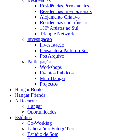
Residências
Residências Permanentes
Residências Internacionais
Alojamento Criativo
Residências em Trânsito
180º Artistas ao Sul
Triangle Network
Investigação
Investigação
Pensando a Partir do Sul
Pos Arquivo
Participação
Workshops
Eventos Públicos
Mini-Hangar
Projectos
Hangar Books
Hangar Friends
A Decorrer
Hangar
Oportunidades
Estúdios
Co-Working
Laboratório Fotográfico
Estúdio de Som