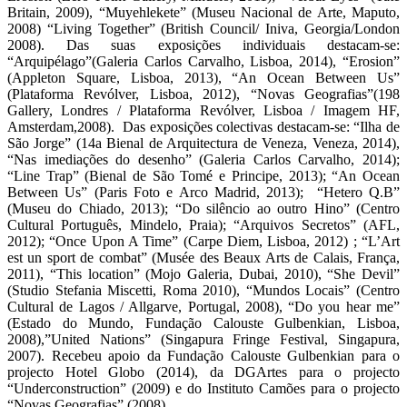
Britain, 2009), “Muyehlekete” (Museu Nacional de Arte, Maputo,
2008) “Living Together” (British Council/ Iniva, Georgia/London
2008). Das suas exposições individuais destacam-se:
“Arquipélago”(Galeria Carlos Carvalho, Lisboa, 2014), “Erosion”
(Appleton Square, Lisboa, 2013), “An Ocean Between Us”
(Plataforma Revólver, Lisboa, 2012), “Novas Geografias”(198
Gallery, Londres / Plataforma Revólver, Lisboa / Imagem HF,
Amsterdam,2008). Das exposições colectivas destacam-se: “Ilha de
São Jorge” (14a Bienal de Arquitectura de Veneza, Veneza, 2014),
“Nas imediações do desenho” (Galeria Carlos Carvalho, 2014);
“Line Trap” (Bienal de São Tomé e Principe, 2013); “An Ocean
Between Us” (Paris Foto e Arco Madrid, 2013); “Hetero Q.B”
(Museu do Chiado, 2013); “Do silêncio ao outro Hino” (Centro
Cultural Português, Mindelo, Praia); “Arquivos Secretos” (AFL,
2012); “Once Upon A Time” (Carpe Diem, Lisboa, 2012) ; “L’Art
est un sport de combat” (Musée des Beaux Arts de Calais, França,
2011), “This location” (Mojo Galeria, Dubai, 2010), “She Devil”
(Studio Stefania Miscetti, Roma 2010), “Mundos Locais” (Centro
Cultural de Lagos / Allgarve, Portugal, 2008), “Do you hear me”
(Estado do Mundo, Fundação Calouste Gulbenkian, Lisboa,
2008),”United Nations” (Singapura Fringe Festival, Singapura,
2007). Recebeu apoio da Fundação Calouste Gulbenkian para o
projecto Hotel Globo (2014), da DGArtes para o projecto
“Underconstruction” (2009) e do Instituto Camões para o projecto
“Novas Geografias” (2008).