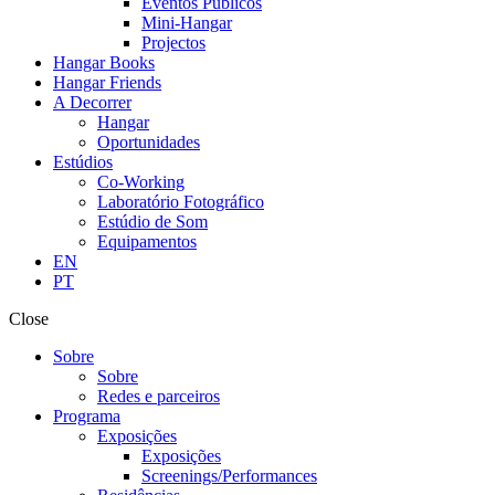
Eventos Públicos
Mini-Hangar
Projectos
Hangar Books
Hangar Friends
A Decorrer
Hangar
Oportunidades
Estúdios
Co-Working
Laboratório Fotográfico
Estúdio de Som
Equipamentos
EN
PT
Close
Sobre
Sobre
Redes e parceiros
Programa
Exposições
Exposições
Screenings/Performances