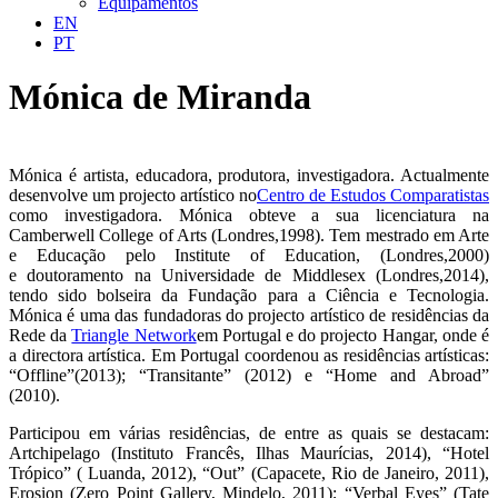
Equipamentos
EN
PT
Mónica de Miranda
Mónica é artista, educadora, produtora, investigadora. Actualmente
desenvolve um projecto artístico no
Centro de Estudos Comparatistas
como investigadora. Mónica obteve a sua licenciatura na
Camberwell College of Arts (Londres,1998). Tem mestrado em Arte
e Educação pelo Institute of Education, (Londres,2000)
e doutoramento na Universidade de Middlesex (Londres,2014),
tendo sido bolseira da Fundação para a Ciência e Tecnologia.
Mónica é uma das fundadoras do projecto artístico de residências da
Rede da
Triangle Network
em Portugal e do projecto Hangar, onde é
a directora artística. Em Portugal coordenou as residências artísticas:
“Offline”(2013); “Transitante” (2012) e “Home and Abroad”
(2010).
Participou em várias residências, de entre as quais se destacam:
Artchipelago (Instituto Francês, Ilhas Maurícias, 2014), “Hotel
Trópico” ( Luanda, 2012), “Out” (Capacete, Rio de Janeiro, 2011),
Erosion (Zero Point Gallery, Mindelo, 2011); “Verbal Eyes” (Tate