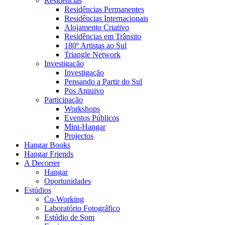
Residências
Residências Permanentes
Residências Internacionais
Alojamento Criativo
Residências em Trânsito
180º Artistas ao Sul
Triangle Network
Investigação
Investigação
Pensando a Partir do Sul
Pos Arquivo
Participação
Workshops
Eventos Públicos
Mini-Hangar
Projectos
Hangar Books
Hangar Friends
A Decorrer
Hangar
Oportunidades
Estúdios
Co-Working
Laboratório Fotográfico
Estúdio de Som