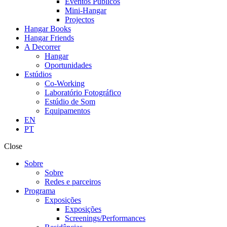
Eventos Públicos
Mini-Hangar
Projectos
Hangar Books
Hangar Friends
A Decorrer
Hangar
Oportunidades
Estúdios
Co-Working
Laboratório Fotográfico
Estúdio de Som
Equipamentos
EN
PT
Close
Sobre
Sobre
Redes e parceiros
Programa
Exposições
Exposições
Screenings/Performances