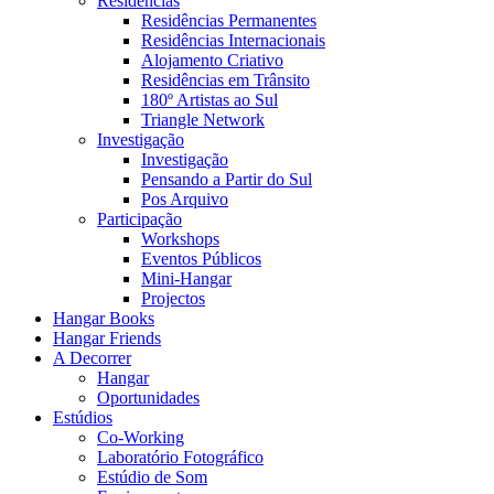
Residências
Residências Permanentes
Residências Internacionais
Alojamento Criativo
Residências em Trânsito
180º Artistas ao Sul
Triangle Network
Investigação
Investigação
Pensando a Partir do Sul
Pos Arquivo
Participação
Workshops
Eventos Públicos
Mini-Hangar
Projectos
Hangar Books
Hangar Friends
A Decorrer
Hangar
Oportunidades
Estúdios
Co-Working
Laboratório Fotográfico
Estúdio de Som