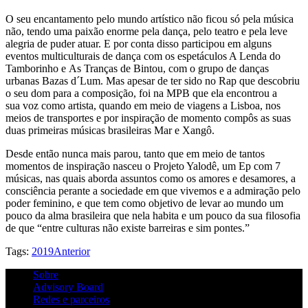
O seu encantamento pelo mundo artístico não ficou só pela música
não, tendo uma paixão enorme pela dança, pelo teatro e pela leve
alegria de puder atuar. E por conta disso participou em alguns
eventos multiculturais de dança com os espetáculos A Lenda do
Tamborinho e As Tranças de Bintou, com o grupo de danças
urbanas Bazas d´Lum. Mas apesar de ter sido no Rap que descobriu
o seu dom para a composição, foi na MPB que ela encontrou a
sua voz como artista, quando em meio de viagens a Lisboa, nos
meios de transportes e por inspiração de momento compôs as suas
duas primeiras músicas brasileiras Mar e Xangô.
Desde então nunca mais parou, tanto que em meio de tantos
momentos de inspiração nasceu o Projeto Yalodê, um Ep com 7
músicas, nas quais aborda assuntos como os amores e desamores, a
consciência perante a sociedade em que vivemos e a admiração pelo
poder feminino, e que tem como objetivo de levar ao mundo um
pouco da alma brasileira que nela habita e um pouco da sua filosofia
de que “entre culturas não existe barreiras e sim pontes.”
Tags:
2019
Anterior
Sobre
Advisory Board
Redes e parceiros