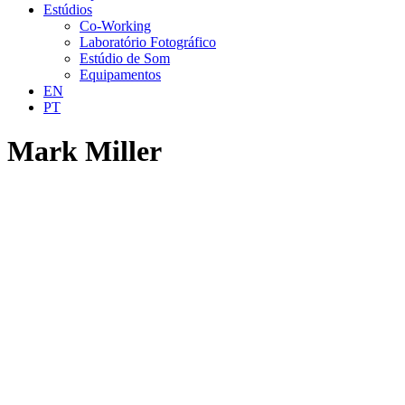
Estúdios
Co-Working
Laboratório Fotográfico
Estúdio de Som
Equipamentos
EN
PT
Mark Miller