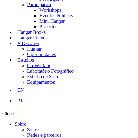
Participação
Workshops
Eventos Públicos
Mini-Hangar
Projectos
Hangar Books
Hangar Friends
A Decorrer
Hangar
Oportunidades
Estúdios
Co-Working
Laboratório Fotográfico
Estúdio de Som
Equipamentos
EN
PT
Close
Sobre
Sobre
Redes e parceiros