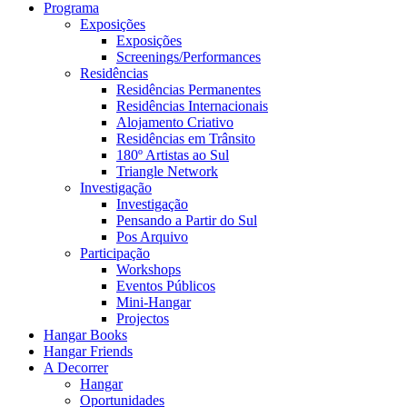
Programa
Exposições
Exposições
Screenings/Performances
Residências
Residências Permanentes
Residências Internacionais
Alojamento Criativo
Residências em Trânsito
180º Artistas ao Sul
Triangle Network
Investigação
Investigação
Pensando a Partir do Sul
Pos Arquivo
Participação
Workshops
Eventos Públicos
Mini-Hangar
Projectos
Hangar Books
Hangar Friends
A Decorrer
Hangar
Oportunidades