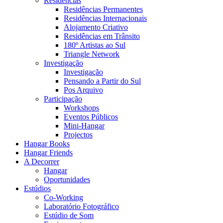
Residências
Residências Permanentes
Residências Internacionais
Alojamento Criativo
Residências em Trânsito
180º Artistas ao Sul
Triangle Network
Investigação
Investigação
Pensando a Partir do Sul
Pos Arquivo
Participação
Workshops
Eventos Públicos
Mini-Hangar
Projectos
Hangar Books
Hangar Friends
A Decorrer
Hangar
Oportunidades
Estúdios
Co-Working
Laboratório Fotográfico
Estúdio de Som