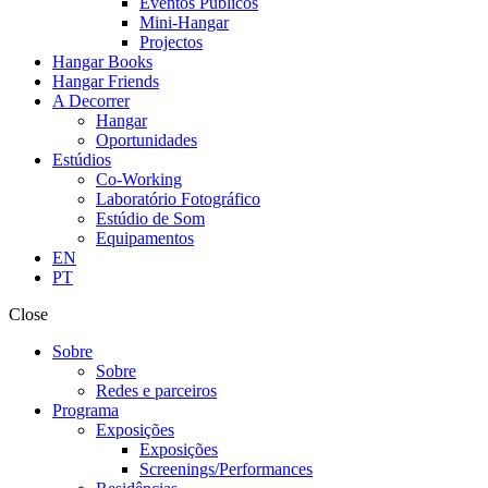
Eventos Públicos
Mini-Hangar
Projectos
Hangar Books
Hangar Friends
A Decorrer
Hangar
Oportunidades
Estúdios
Co-Working
Laboratório Fotográfico
Estúdio de Som
Equipamentos
EN
PT
Close
Sobre
Sobre
Redes e parceiros
Programa
Exposições
Exposições
Screenings/Performances