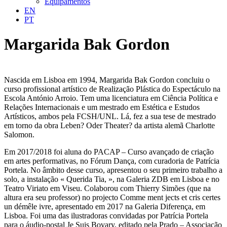
Equipamentos
EN
PT
Margarida Bak Gordon
Nascida em Lisboa em 1994, Margarida Bak Gordon concluiu o
curso profissional artístico de Realização Plástica do Espectáculo na
Escola António Arroio. Tem uma licenciatura em Ciência Política e
Relações Internacionais e um mestrado em Estética e Estudos
Artísticos, ambos pela FCSH/UNL. Lá, fez a sua tese de mestrado
em torno da obra Leben? Oder Theater? da artista alemã Charlotte
Salomon.
Em 2017/2018 foi aluna do PACAP – Curso avançado de criação
em artes performativas, no Fórum Dança, com curadoria de Patrícia
Portela. No âmbito desse curso, apresentou o seu primeiro trabalho a
solo, a instalação « Querida Tia, », na Galeria ZDB em Lisboa e no
Teatro Viriato em Viseu. Colaborou com Thierry Simões (que na
altura era seu professor) no projecto Comme ment jects et cris certes
un démêle ivre, apresentado em 2017 na Galeria Diferença, em
Lisboa. Foi uma das ilustradoras convidadas por Patrícia Portela
para o áudio-postal Je Suis Bovary, editado pela Prado – Associação