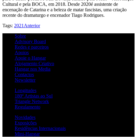
Cultural e pela BOCA, em 2018. Desde 2020é assistente de
encenação de Catarina e a beleza de matar fascistas, uma criação
recente do dramaturgo e encenador Tiago Rodrigues.
Tags:
2021
Anterior
Sobre
Advisory Board
Redes e parceiros
Apoios
Apoie o Hangar
Alojamento Criativo
Hangar nos Media
Contactos
Newsletter
Longitudes
180º Artistas ao Sul
Triangle Network
Regulamento
Novidades
Exposições
Residências Internacionais
Mini-Hangar