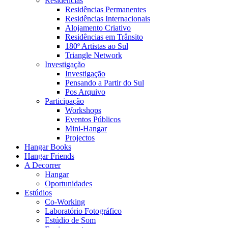
Residências
Residências Permanentes
Residências Internacionais
Alojamento Criativo
Residências em Trânsito
180º Artistas ao Sul
Triangle Network
Investigação
Investigação
Pensando a Partir do Sul
Pos Arquivo
Participação
Workshops
Eventos Públicos
Mini-Hangar
Projectos
Hangar Books
Hangar Friends
A Decorrer
Hangar
Oportunidades
Estúdios
Co-Working
Laboratório Fotográfico
Estúdio de Som