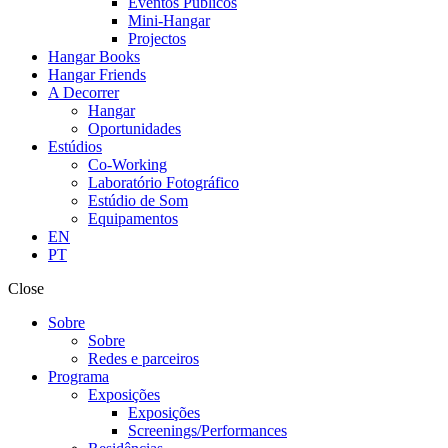
Eventos Públicos
Mini-Hangar
Projectos
Hangar Books
Hangar Friends
A Decorrer
Hangar
Oportunidades
Estúdios
Co-Working
Laboratório Fotográfico
Estúdio de Som
Equipamentos
EN
PT
Close
Sobre
Sobre
Redes e parceiros
Programa
Exposições
Exposições
Screenings/Performances