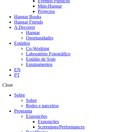
Eventos Públicos
Mini-Hangar
Projectos
Hangar Books
Hangar Friends
A Decorrer
Hangar
Oportunidades
Estúdios
Co-Working
Laboratório Fotográfico
Estúdio de Som
Equipamentos
EN
PT
Close
Sobre
Sobre
Redes e parceiros
Programa
Exposições
Exposições
Screenings/Performances