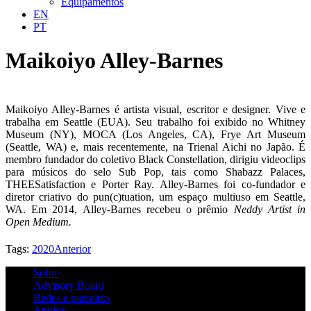
Equipamentos
EN
PT
Maikoiyo Alley-Barnes
Maikoiyo Alley-Barnes é artista visual, escritor e designer. Vive e
trabalha em Seattle (EUA). Seu trabalho foi exibido no Whitney
Museum (NY), MOCA (Los Angeles, CA), Frye Art Museum
(Seattle, WA) e, mais recentemente, na Trienal Aichi no Japão. É
membro fundador do coletivo Black Constellation, dirigiu videoclips
para músicos do selo Sub Pop, tais como Shabazz Palaces,
THEESatisfaction e Porter Ray. Alley-Barnes foi co-fundador e
diretor criativo do pun(c)tuation, um espaço multiuso em Seattle,
WA. Em 2014, Alley-Barnes recebeu o prêmio
Neddy Artist in
Open Medium.
Tags:
2020
Anterior
Sobre
Advisory Board
Redes e parceiros
Apoios