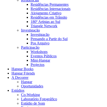
Residências
Residências Permanentes
Residências Internacionais
Alojamento Criativo
Residências em Trânsito
180º Artistas ao Sul
Triangle Network
Investigação
Investigação
Pensando a Partir do Sul
Pos Arquivo
Participação
Workshops
Eventos Públicos
Mini-Hangar
Projectos
Hangar Books
Hangar Friends
A Decorrer
Hangar
Oportunidades
Estúdios
Co-Working
Laboratório Fotográfico
Estúdio de Som