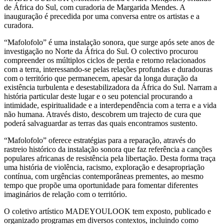
de África do Sul, com curadoria de Margarida Mendes. A
inauguração é precedida por uma conversa entre os artistas e a
curadora.
“Mafolofolo” é uma instalação sonora, que surge após sete anos de
investigação no Norte da África do Sul. O colectivo procurou
compreender os múltiplos ciclos de perda e retorno relacionados
com a terra, interessando-se pelas relações profundas e duradouras
com o território que permanecem, apesar da longa duração da
existência turbulenta e desestabilizadora da África do Sul. Narram a
história particular deste lugar e o seu potencial procurando a
intimidade, espiritualidade e a interdependência com a terra e a vida
não humana. Através disto, descobrem um trajecto de cura que
poderá salvaguardar as terras das quais encontramos sustento.
“Mafolofolo” oferece estratégias para a reparação, através do
rastreio histórico da instalação sonora que faz referência a canções
populares africanas de resistência pela libertação. Desta forma traça
uma história de violência, racismo, exploração e desapropriação
contínua, com urgências contemporâneas prementes, ao mesmo
tempo que propõe uma oportunidade para fomentar diferentes
imaginários de relação com o território.
O coletivo artístico MADEYOULOOK tem exposto, publicado e
organizado programas em diversos contextos, incluindo como