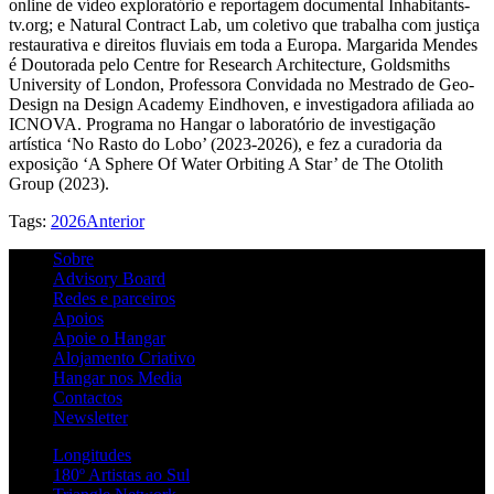
online de vídeo exploratório e reportagem documental Inhabitants-
tv.org; e Natural Contract Lab, um coletivo que trabalha com justiça
restaurativa e direitos fluviais em toda a Europa. Margarida Mendes
é Doutorada pelo Centre for Research Architecture, Goldsmiths
University of London, Professora Convidada no Mestrado de Geo-
Design na Design Academy Eindhoven, e investigadora afiliada ao
ICNOVA. Programa no Hangar o laboratório de investigação
artística ‘No Rasto do Lobo’ (2023-2026), e fez a curadoria da
exposição ‘A Sphere Of Water Orbiting A Star’ de The Otolith
Group (2023).
Tags:
2026
Anterior
Sobre
Advisory Board
Redes e parceiros
Apoios
Apoie o Hangar
Alojamento Criativo
Hangar nos Media
Contactos
Newsletter
Longitudes
180º Artistas ao Sul