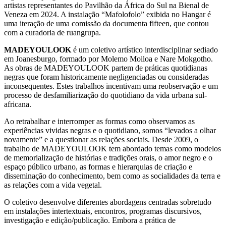
artistas representantes do Pavilhão da África do Sul na Bienal de
Veneza em 2024. A instalação “Mafolofolo” exibida no Hangar é
uma iteração de uma comissão da documenta fifteen, que contou
com a curadoria de ruangrupa.
MADEYOULOOK
é um coletivo artístico interdisciplinar sediado
em Joanesburgo, formado por Molemo Moiloa e Nare Mokgotho.
As obras de MADEYOULOOK partem de práticas quotidianas
negras que foram historicamente negligenciadas ou consideradas
inconsequentes. Estes trabalhos incentivam uma reobservação e um
processo de desfamiliarização do quotidiano da vida urbana sul-
africana.
Ao retrabalhar e interromper as formas como observamos as
experiências vividas negras e o quotidiano, somos “levados a olhar
novamente” e a questionar as relações sociais. Desde 2009, o
trabalho de MADEYOULOOK tem abordado temas como modelos
de memorialização de histórias e tradições orais, o amor negro e o
espaço público urbano, as formas e hierarquias de criação e
disseminação do conhecimento, bem como as socialidades da terra e
as relações com a vida vegetal.
O coletivo desenvolve diferentes abordagens centradas sobretudo
em instalações intertextuais, encontros, programas discursivos,
investigação e edição/publicação. Embora a prática de