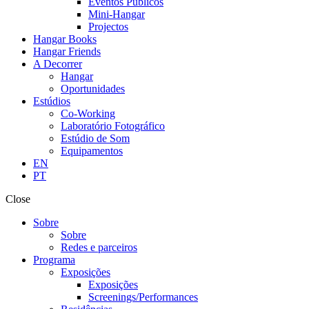
Eventos Públicos
Mini-Hangar
Projectos
Hangar Books
Hangar Friends
A Decorrer
Hangar
Oportunidades
Estúdios
Co-Working
Laboratório Fotográfico
Estúdio de Som
Equipamentos
EN
PT
Close
Sobre
Sobre
Redes e parceiros
Programa
Exposições
Exposições
Screenings/Performances