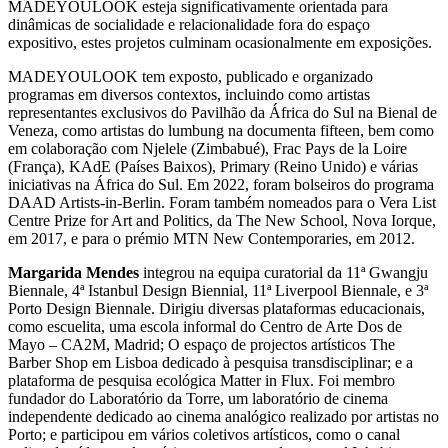
MADEYOULOOK esteja significativamente orientada para
dinâmicas de socialidade e relacionalidade fora do espaço
expositivo, estes projetos culminam ocasionalmente em exposições.
MADEYOULOOK tem exposto, publicado e organizado
programas em diversos contextos, incluindo como artistas
representantes exclusivos do Pavilhão da África do Sul na Bienal de
Veneza, como artistas do lumbung na documenta fifteen, bem como
em colaboração com Njelele (Zimbabué), Frac Pays de la Loire
(França), KAdE (Países Baixos), Primary (Reino Unido) e várias
iniciativas na África do Sul. Em 2022, foram bolseiros do programa
DAAD Artists-in-Berlin. Foram também nomeados para o Vera List
Centre Prize for Art and Politics, da The New School, Nova Iorque,
em 2017, e para o prémio MTN New Contemporaries, em 2012.
Margarida Mendes
integrou na equipa curatorial da 11ª Gwangju
Biennale, 4ª Istanbul Design Biennial, 11ª Liverpool Biennale, e 3ª
Porto Design Biennale. Dirigiu diversas plataformas educacionais,
como escuelita, uma escola informal do Centro de Arte Dos de
Mayo – CA2M, Madrid; O espaço de projectos artísticos The
Barber Shop em Lisboa dedicado à pesquisa transdisciplinar; e a
plataforma de pesquisa ecológica Matter in Flux. Foi membro
fundador do Laboratório da Torre, um laboratório de cinema
independente dedicado ao cinema analógico realizado por artistas no
Porto; e participou em vários coletivos artísticos, como o canal