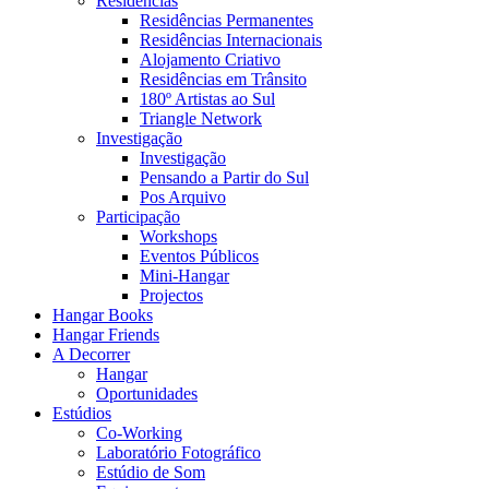
Residências
Residências Permanentes
Residências Internacionais
Alojamento Criativo
Residências em Trânsito
180º Artistas ao Sul
Triangle Network
Investigação
Investigação
Pensando a Partir do Sul
Pos Arquivo
Participação
Workshops
Eventos Públicos
Mini-Hangar
Projectos
Hangar Books
Hangar Friends
A Decorrer
Hangar
Oportunidades
Estúdios
Co-Working
Laboratório Fotográfico
Estúdio de Som