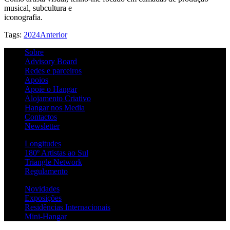
musical, subcultura e
iconografia.
Tags:
2024
Anterior
Sobre
Advisory Board
Redes e parceiros
Apoios
Apoie o Hangar
Alojamento Criativo
Hangar nos Media
Contactos
Newsletter
Longitudes
180º Artistas ao Sul
Triangle Network
Regulamento
Novidades
Exposições
Residências Internacionais
Mini-Hangar