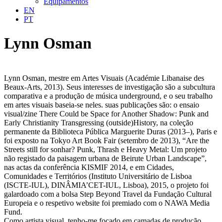
Equipamentos
EN
PT
Lynn Osman
Lynn Osman, mestre em Artes Visuais (Académie Libanaise des
Beaux-Arts, 2013). Seus interesses de investigação são a subcultura
comparativa e a produção de música underground, e o seu trabalho
em artes visuais baseia-se neles. suas publicações são: o ensaio
visual/zine There Could be Space for Another Shadow: Punk and
Early Christianity Transgressing (outside)History, na coleção
permanente da Biblioteca Pública Marguerite Duras (2013–), Paris e
foi exposto na Tokyo Art Book Fair (setembro de 2013), “Are the
Streets still for sonhar? Punk, Thrash e Heavy Metal: Um projeto
não registado da paisagem urbana de Beirute Urban Landscape”,
nas actas da conferência KISMIF 2014, e em Cidades,
Comunidades e Territórios (Instituto Universitário de Lisboa
(ISCTE-IUL), DINÂMIA’CET-IUL, Lisboa), 2015, o projeto foi
galardoado com a bolsa Step Beyond Travel da Fundação Cultural
Europeia e o respetivo website foi premiado com o NAWA Media
Fund.
Como artista visual, tenho-me focado em camadas de produção