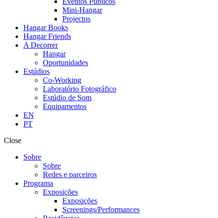
Eventos Públicos
Mini-Hangar
Projectos
Hangar Books
Hangar Friends
A Decorrer
Hangar
Oportunidades
Estúdios
Co-Working
Laboratório Fotográfico
Estúdio de Som
Equipamentos
EN
PT
Close
Sobre
Sobre
Redes e parceiros
Programa
Exposições
Exposições
Screenings/Performances