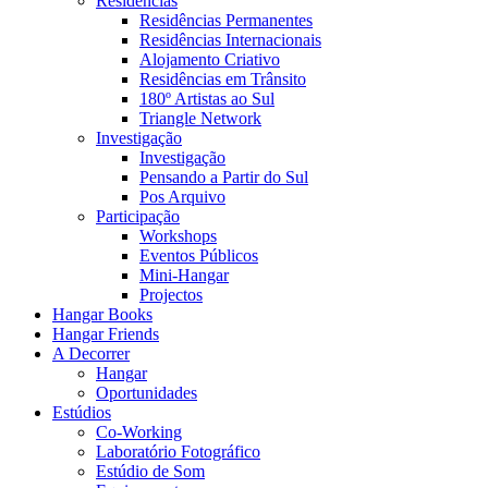
Residências
Residências Permanentes
Residências Internacionais
Alojamento Criativo
Residências em Trânsito
180º Artistas ao Sul
Triangle Network
Investigação
Investigação
Pensando a Partir do Sul
Pos Arquivo
Participação
Workshops
Eventos Públicos
Mini-Hangar
Projectos
Hangar Books
Hangar Friends
A Decorrer
Hangar
Oportunidades
Estúdios
Co-Working
Laboratório Fotográfico
Estúdio de Som