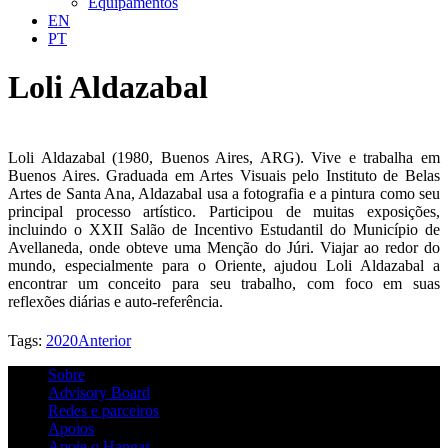
Equipamentos
EN
PT
Loli Aldazabal
Loli Aldazabal (1980, Buenos Aires, ARG). Vive e trabalha em
Buenos Aires. Graduada em Artes Visuais pelo Instituto de Belas
Artes de Santa Ana, Aldazabal usa a fotografia e a pintura como seu
principal processo artístico. Participou de muitas exposições,
incluindo o XXII Salão de Incentivo Estudantil do Município de
Avellaneda, onde obteve uma Menção do Júri. Viajar ao redor do
mundo, especialmente para o Oriente, ajudou Loli Aldazabal a
encontrar um conceito para seu trabalho, com foco em suas
reflexões diárias e auto-referência.
Tags:
2020
Anterior
Sobre
Advisory Board
Redes e parceiros
Apoios
Apoie o Hangar