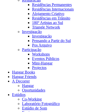
Residências
Residências Permanentes
Residências Internacionais
Alojamento Criativo
Residências em Trânsito
180º Artistas ao Sul
Triangle Network
Investigação
Investigação
Pensando a Partir do Sul
Pos Arquivo
Participação
Workshops
Eventos Públicos
Mini-Hangar
Projectos
Hangar Books
Hangar Friends
A Decorrer
Hangar
Oportunidades
Estúdios
Co-Working
Laboratório Fotográfico
Estúdio de Som