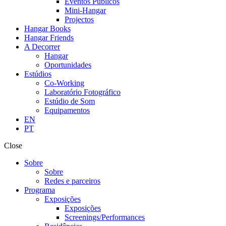
Eventos Públicos
Mini-Hangar
Projectos
Hangar Books
Hangar Friends
A Decorrer
Hangar
Oportunidades
Estúdios
Co-Working
Laboratório Fotográfico
Estúdio de Som
Equipamentos
EN
PT
Close
Sobre
Sobre
Redes e parceiros
Programa
Exposições
Exposições
Screenings/Performances