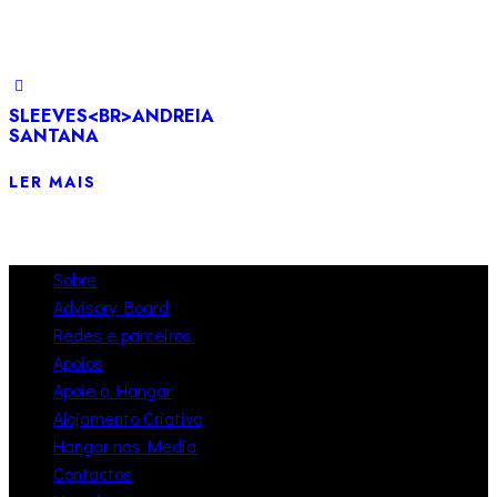
SLEEVES<BR>ANDREIA
SANTANA
LER MAIS
Sobre
Advisory Board
Redes e parceiros
Apoios
Apoie o Hangar
Alojamento Criativo
Hangar nos Media
Contactos