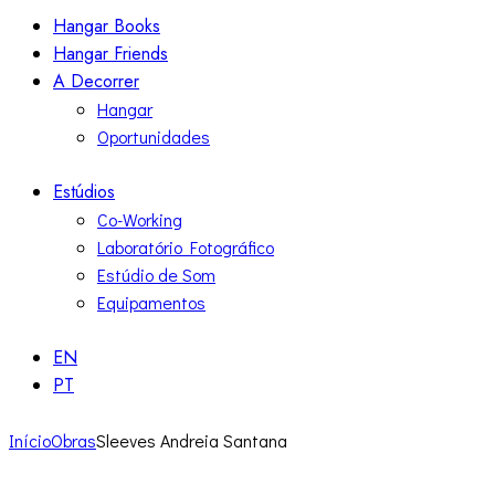
Hangar Books
Hangar Friends
A Decorrer
Hangar
Oportunidades
Estúdios
Co-Working
Laboratório Fotográfico
Estúdio de Som
Equipamentos
EN
PT
Início
Obras
Sleeves Andreia Santana