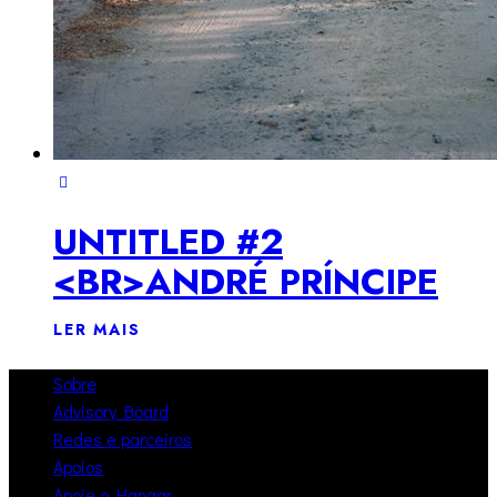
UNTITLED #2
<BR>ANDRÉ PRÍNCIPE
LER MAIS
Sobre
Advisory Board
Redes e parceiros
Apoios
Apoie o Hangar