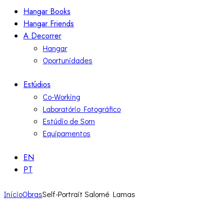
Hangar Books
Hangar Friends
A Decorrer
Hangar
Oportunidades
Estúdios
Co-Working
Laboratório Fotográfico
Estúdio de Som
Equipamentos
EN
PT
Início
Obras
Self-Portrait Salomé Lamas