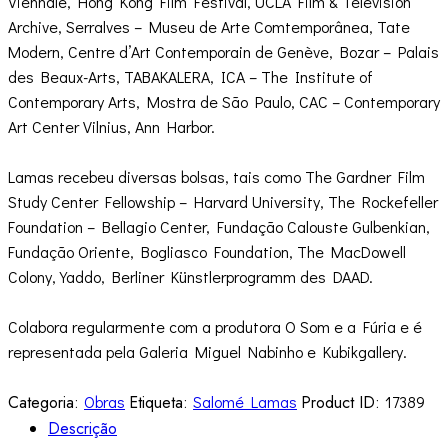
Viennale, Hong Kong Film Festival, UCLA Film & Television
Archive, Serralves – Museu de Arte Comtemporânea, Tate
Modern, Centre d’Art Contemporain de Genève, Bozar – Palais
des Beaux-Arts, TABAKALERA, ICA – The Institute of
Contemporary Arts, Mostra de São Paulo, CAC – Contemporary
Art Center Vilnius, Ann Harbor.
Lamas recebeu diversas bolsas, tais como The Gardner Film
Study Center Fellowship – Harvard University, The Rockefeller
Foundation – Bellagio Center, Fundação Calouste Gulbenkian,
Fundação Oriente, Bogliasco Foundation, The MacDowell
Colony, Yaddo, Berliner Künstlerprogramm des DAAD.
Colabora regularmente com a produtora O Som e a Fúria e é
representada pela Galeria Miguel Nabinho e Kubikgallery.
Categoria:
Obras
Etiqueta:
Salomé Lamas
Product ID:
17389
Descrição