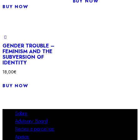
BUY NOW
BUY NOW
GENDER TROUBLE –
FEMINISM AND THE
SUBVERSION OF
IDENTITY
18,00
€
BUY NOW
Sobre
Advisory Board
Redes e parceiros
Apoios