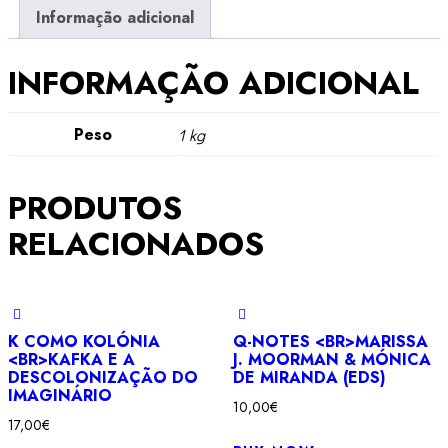
Tomar
Informação adicional
a
Palavra?
INFORMAÇÃO ADICIONAL
Gayatri
Spivak
Peso
1 kg
PRODUTOS
RELACIONADOS
K COMO KOLÓNIA
Q-NOTES <BR>MARISSA
<BR>KAFKA E A
J. MOORMAN & MÓNICA
DESCOLONIZAÇÃO DO
DE MIRANDA (EDS)
IMAGINÁRIO
10,00
€
17,00
€