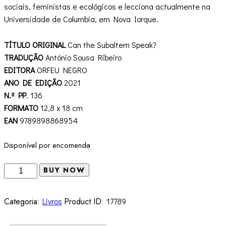
sociais, feministas e ecológicos e lecciona actualmente na
Universidade de Columbia, em Nova Iorque.
TÍTULO ORIGINAL
Can the Subaltern Speak?
TRADUÇÃO
António Sousa Ribeiro
EDITORA
ORFEU NEGRO
ANO DE EDIÇÃO
2021
N.º PP
. 136
FORMATO
12,8 x 18 cm
EAN
9789898868954
Disponível por encomenda
Quantidade
BUY NOW
de
Pode
Categoria:
Livros
Product ID:
17789
a
Subalterna