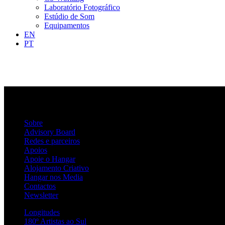
Laboratório Fotográfico
Estúdio de Som
Equipamentos
EN
PT
Sobre
Advisory Board
Redes e parceiros
Apoios
Apoie o Hangar
Alojamento Criativo
Hangar nos Media
Contactos
Newsletter
Longitudes
180º Artistas ao Sul