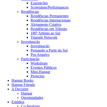
Exposições
Screenings/Performances
Residências
Residências Permanentes
Residências Internacionais
Alojamento Criativo
Residências em Trânsito
180º Artistas ao Sul
Triangle Network
Investigação
Investigação
Pensando a Partir do Sul
Pos Arquivo
Participação
Workshops
Eventos Públicos
Mini-Hangar
Projectos
Hangar Books
Hangar Friends
A Decorrer
Hangar
Oportunidades
Estúdios
Co-Working