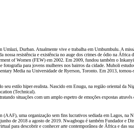
da em Umlazi, Durban. Atualmente vive e trabalha em Umbumbulu. A miss
nossa resistência e existência no auge dos crimes de ódio na África do 
ment of Women (FEW) em 2002. Em 2009, fundou também o Inkanyiso 
de fotografia para jovens mulheres nos bairros da cidade. Muholi est
ary Media na Universidade de Ryerson, Toronto. Em 2013, tornou-se
o seu estilo hiper-realista. Nascido em Enugu, na região oriental da Ni
cation (Technical).
tratando situações com um amplo espetro de emoções expostas através d
ion (AAF), uma organização sem fins lucrativos sediada em Lagos, na
 junho de 2018 a agosto de 2019. Nwagbogu é também Fundador e Direto
 virtual para descobrir e conhecer arte contemporânea de África e das 