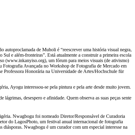
ão autoproclamada de Muholi é “reescrever uma história visual negra,
Sul e além-fronteiras”. Está atualmente a construir a primeira escola
(www.inkanyiso.org), um fórum para meios visuais (de ativismo)
udou Fotografia Avançada no Workshop de Fotografia de Mercado em
 Professora Honorária na Universidade de Artes/Hochschule für
géria, Ayogu interessou-se pela pintura e pela arte desde muito jovem.
e lágrimas, desespero e afinidade. Quem observa as suas peças sente
 Nigéria. Nwagbogu foi nomeado Diretor/Responsável de Curadoria
r do LagosPhoto, um festival anual internacional de fotografia
suas diásporas. Nwagbogu é um curador com um especial interesse na