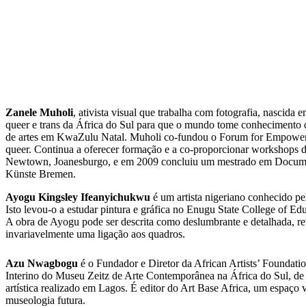
Zanele Muholi
, ativista visual que trabalha com fotografia, nasci
queer e trans da África do Sul para que o mundo tome conhecimento da 
de artes em KwaZulu Natal. Muholi co-fundou o Forum for Empower
queer. Continua a oferecer formação e a co-proporcionar workshops 
Newtown, Joanesburgo, e em 2009 concluiu um mestrado em Document
Künste Bremen.
Ayogu Kingsley Ifeanyichukwu
é um artista nigeriano conhecido pel
Isto levou-o a estudar pintura e gráfica no Enugu State College of Edu
A obra de Ayogu pode ser descrita como deslumbrante e detalhada, re
invariavelmente uma ligação aos quadros.
Azu Nwagbogu
é o Fundador e Diretor da African Artists’ Foundat
Interino do Museu Zeitz de Arte Contemporânea na África do Sul, de
artística realizado em Lagos. É editor do Art Base Africa, um espaço
museologia futura.