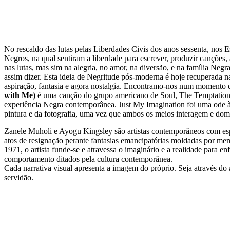
No rescaldo das lutas pelas Liberdades Civis dos anos sessenta, nos 
Negros, na qual sentiram a liberdade para escrever, produzir canções
nas lutas, mas sim na alegria, no amor, na diversão, e na família Negra
assim dizer. Esta ideia de Negritude pós-moderna é hoje recuperada na
aspiração, fantasia e agora nostalgia. Encontramo-nos num momento de
with Me)
é uma canção do grupo americano de Soul, The Temptations. 
experiência Negra contemporânea. Just My Imagination foi uma ode à e
pintura e da fotografia, uma vez que ambos os meios interagem e dom
Zanele Muholi e Ayogu Kingsley são artistas contemporâneos com espe
atos de resignação perante fantasias emancipatórias moldadas por mem
1971, o artista funde-se e atravessa o imaginário e a realidade para e
comportamento ditados pela cultura contemporânea.
Cada narrativa visual apresenta a imagem do próprio. Seja através do 
servidão.