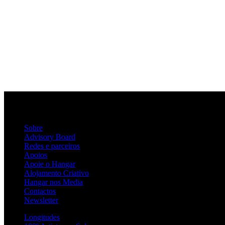
Sobre
Advisory Board
Redes e parceiros
Apoios
Apoie o Hangar
Alojamento Criativo
Hangar nos Media
Contactos
Newsletter
Longitudes