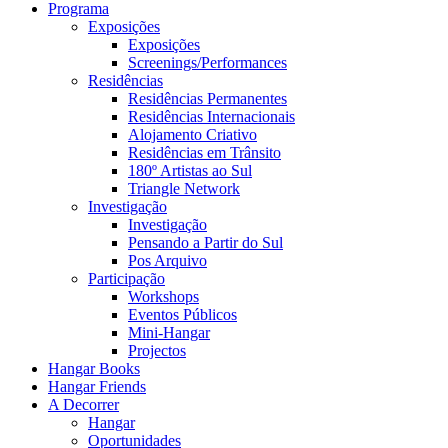
Programa
Exposições
Exposições
Screenings/Performances
Residências
Residências Permanentes
Residências Internacionais
Alojamento Criativo
Residências em Trânsito
180º Artistas ao Sul
Triangle Network
Investigação
Investigação
Pensando a Partir do Sul
Pos Arquivo
Participação
Workshops
Eventos Públicos
Mini-Hangar
Projectos
Hangar Books
Hangar Friends
A Decorrer
Hangar
Oportunidades