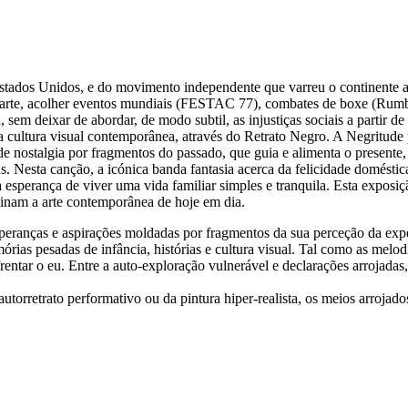
Estados Unidos, e do movimento independente que varreu o continente a
, arte, acolher eventos mundiais (FESTAC 77), combates de boxe (Rumble
, sem deixar de abordar, de modo subtil, as injustiças sociais a partir 
 cultura visual contemporânea, através do Retrato Negro. A Negritude pa
 nostalgia por fragmentos do passado, que guia e alimenta o presente,
Nesta canção, a icónica banda fantasia acerca da felicidade doméstica,
sperança de viver uma vida familiar simples e tranquila. Esta exposição
inam a arte contemporânea de hoje em dia.
ranças e aspirações moldadas por fragmentos da sua perceção da experi
órias pesadas de infância, histórias e cultura visual. Tal como as mel
nfrentar o eu. Entre a auto-exploração vulnerável e declarações arrojadas
autorretrato performativo ou da pintura hiper-realista, os meios arroja