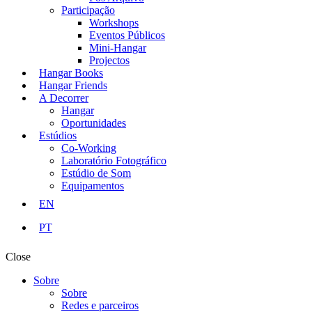
Participação
Workshops
Eventos Públicos
Mini-Hangar
Projectos
Hangar Books
Hangar Friends
A Decorrer
Hangar
Oportunidades
Estúdios
Co-Working
Laboratório Fotográfico
Estúdio de Som
Equipamentos
EN
PT
Close
Sobre
Sobre
Redes e parceiros