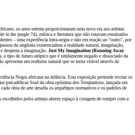
fricano, os anos setenta proporcionaram uma nova era aos artistas
 in the jungle 74), música e literatura que não estavam enraizados
de dentro – uma experiência intra-negra e não em reação ao “outro”, por
ssou da angústia existencialista a realidade natural, imaginação,
 e desperta a imaginação.
Just My Imagination (Running Away
 o tipo de futuro utópico que é nitidamente negado e dissociado da
 apresenta um realismo natural que se torna visível através da
ência Negra africana na infância. Esta exposição pretende recriar os
odias psicadélicas Soul da obra epónima dos Temptations, lançada em
, cada obra de arte desafia os arquétipos normativos e os padrões de
dos escolhidos pelos artistas abrem espaço à coragem de romper com a