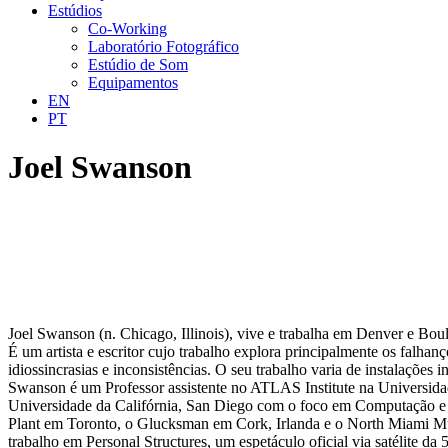
Estúdios
Co-Working
Laboratório Fotográfico
Estúdio de Som
Equipamentos
EN
PT
Joel Swanson
Joel Swanson (n. Chicago, Illinois), vive e trabalha em Denver e Bou
É um artista e escritor cujo trabalho explora principalmente os falhanç
idiossincrasias e inconsistências. O seu trabalho varia de instalações 
Swanson é um Professor assistente no ATLAS Institute na Universidad
Universidade da Califórnia, San Diego com o foco em Computação e a
Plant em Toronto, o Glucksman em Cork, Irlanda e o North Miami 
trabalho em Personal Structures, um espetáculo oficial via satélite da