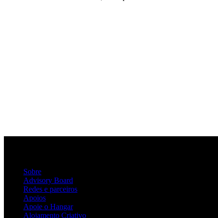
Sobre
Advisory Board
Redes e parceiros
Apoios
Apoie o Hangar
Alojamento Criativo