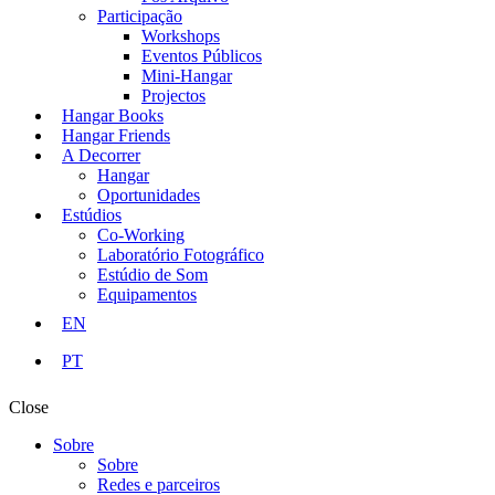
Participação
Workshops
Eventos Públicos
Mini-Hangar
Projectos
Hangar Books
Hangar Friends
A Decorrer
Hangar
Oportunidades
Estúdios
Co-Working
Laboratório Fotográfico
Estúdio de Som
Equipamentos
EN
PT
Close
Sobre
Sobre
Redes e parceiros