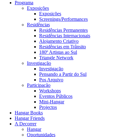
Programa
Exposições
Exposições
Screenings/Performances
Residências
Residências Permanentes
Residências Internacionais
Alojamento Criativo
Residências em Trânsito
180º Artistas ao Sul
Triangle Network
Investigação
Investigação
Pensando a Partir do Sul
Pos Arquivo
Participação
Workshops
Eventos Públicos
Mini-Hangar
Projectos
Hangar Books
Hangar Friends
A Decorrer
Hangar
Oportunidades