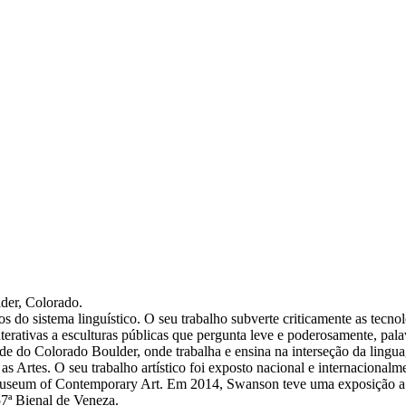
lder, Colorado.
os do sistema linguístico. O seu trabalho subverte criticamente as tecno
interativas a esculturas públicas que pergunta leve e poderosamente, pala
e do Colorado Boulder, onde trabalha e ensina na interseção da lingua
s Artes. O seu trabalho artístico foi exposto nacional e internacion
Museum of Contemporary Art. Em 2014, Swanson teve uma exposição 
 57ª Bienal de Veneza.