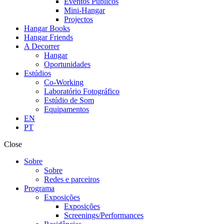
Eventos Públicos
Mini-Hangar
Projectos
Hangar Books
Hangar Friends
A Decorrer
Hangar
Oportunidades
Estúdios
Co-Working
Laboratório Fotográfico
Estúdio de Som
Equipamentos
EN
PT
Close
Sobre
Sobre
Redes e parceiros
Programa
Exposições
Exposições
Screenings/Performances