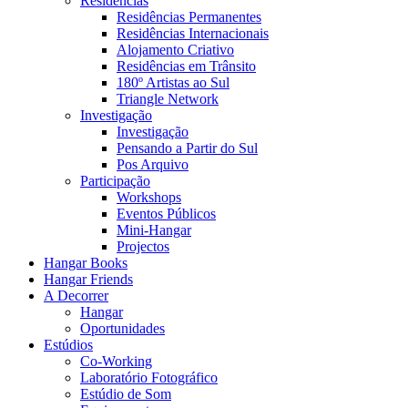
Residências
Residências Permanentes
Residências Internacionais
Alojamento Criativo
Residências em Trânsito
180º Artistas ao Sul
Triangle Network
Investigação
Investigação
Pensando a Partir do Sul
Pos Arquivo
Participação
Workshops
Eventos Públicos
Mini-Hangar
Projectos
Hangar Books
Hangar Friends
A Decorrer
Hangar
Oportunidades
Estúdios
Co-Working
Laboratório Fotográfico
Estúdio de Som