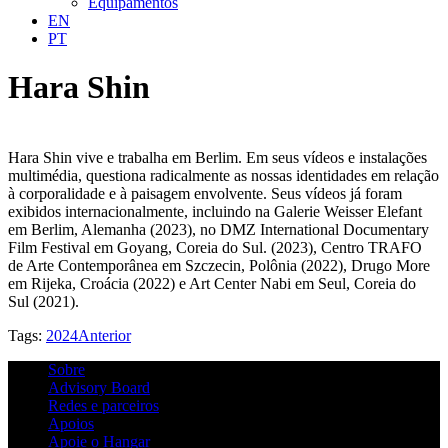
Equipamentos
EN
PT
Hara Shin
Hara Shin vive e trabalha em Berlim. Em seus vídeos e instalações
multimédia, questiona radicalmente as nossas identidades em relação
à corporalidade e à paisagem envolvente. Seus vídeos já foram
exibidos internacionalmente, incluindo na Galerie Weisser Elefant
em Berlim, Alemanha (2023), no DMZ International Documentary
Film Festival em Goyang, Coreia do Sul. (2023), Centro TRAFO
de Arte Contemporânea em Szczecin, Polônia (2022), Drugo More
em Rijeka, Croácia (2022) e Art Center Nabi em Seul, Coreia do
Sul (2021).
Tags:
2024
Anterior
Sobre
Advisory Board
Redes e parceiros
Apoios
Apoie o Hangar