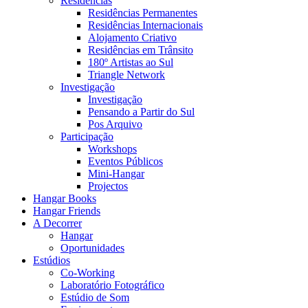
Residências
Residências Permanentes
Residências Internacionais
Alojamento Criativo
Residências em Trânsito
180º Artistas ao Sul
Triangle Network
Investigação
Investigação
Pensando a Partir do Sul
Pos Arquivo
Participação
Workshops
Eventos Públicos
Mini-Hangar
Projectos
Hangar Books
Hangar Friends
A Decorrer
Hangar
Oportunidades
Estúdios
Co-Working
Laboratório Fotográfico
Estúdio de Som