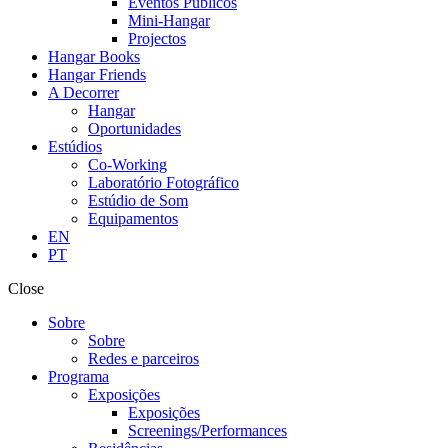
Eventos Públicos
Mini-Hangar
Projectos
Hangar Books
Hangar Friends
A Decorrer
Hangar
Oportunidades
Estúdios
Co-Working
Laboratório Fotográfico
Estúdio de Som
Equipamentos
EN
PT
Close
Sobre
Sobre
Redes e parceiros
Programa
Exposições
Exposições
Screenings/Performances