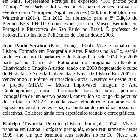
em Paris. Representou Portugal na exposição “100 photos pour
l’Europe” em Paris e foi seleccionado para diversos festivais e
eventos como “European Night” em Arles (2006) ou Plat(t)form em
Winterthur (2014). Em 2012 foi nomeado para a 8ª Edição do
Prémio BES PHOTO com exposições no Museu Berardo em
Portugal e Pinacoteca de São Paulo no Brasil. É professor de
Fotografia no Instituto Politécnico de Tomar desde 2003.
João Paulo Serafim
(Paris, França, 1974). Vive e trabalha em
Lisboa. Formado em Fotografia e Artes Plásticas no Ar.Co, escola
onde lecciona no Departamento de Fotografia desde 1998. Em 2005
participa no Curso de Fotografia do programa Gulbenkian
Criatividade e Criação Artística, tendo em 2008 frequentado o curso
de História de Arte da Universidade Nova de Lisboa. Em 2005 foi
vencedor do 3º Prémio Purificacíon García. Desenvolve desde 2005
o projeto MIIAC – Museu Improvável Imagem e Arte
Contemporânea, museu ficcionado baseado numa pesquisa
iconográfica de um acervo pessoal, construído ao longo do percurso
do artista. O MIIAC materializa-se virtualmente ou através de
exposições em diferentes espaços, combinando memórias pessoais e
colectivas. Colabora ainda com espetáculos teatrais e coreográficos.
Rodrigo Tavarela Peixoto
(Lisboa, Portugal, 1974). Vive e
trabalha em Lisboa. Fotógrafo português, expõe regularmente desde
1999, ano em que terminou seus estudos no Ar.Co. Neste ano