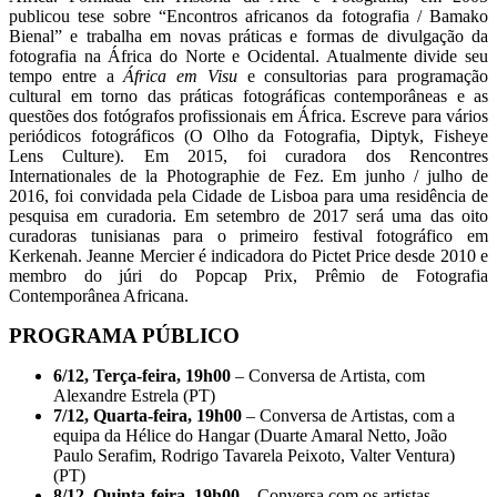
publicou tese sobre “Encontros africanos da fotografia / Bamako
Bienal” e trabalha em novas práticas e formas de divulgação da
fotografia na África do Norte e Ocidental. Atualmente divide seu
tempo entre a
África em Visu
e consultorias para programação
cultural em torno das práticas fotográficas contemporâneas e as
questões dos fotógrafos profissionais em África. Escreve para vários
periódicos fotográficos (O Olho da Fotografia, Diptyk, Fisheye
Lens Culture). Em 2015, foi curadora dos Rencontres
Internationales de la Photographie de Fez. Em junho / julho de
2016, foi convidada pela Cidade de Lisboa para uma residência de
pesquisa em curadoria. Em setembro de 2017 será uma das oito
curadoras tunisianas para o primeiro festival fotográfico em
Kerkenah. Jeanne Mercier é indicadora do Pictet Price desde 2010 e
membro do júri do Popcap Prix, Prêmio de Fotografia
Contemporânea Africana.
PROGRAMA PÚBLICO
6/12, Terça-feira, 19h00
– Conversa de Artista, com
Alexandre Estrela (PT)
7/12, Quarta-feira, 19h00
– Conversa de Artistas, com a
equipa da Hélice do Hangar (Duarte Amaral Netto, João
Paulo Serafim, Rodrigo Tavarela Peixoto, Valter Ventura)
(PT)
8/12, Quinta-feira, 19h00
– Conversa com os artistas