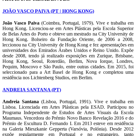
JOÃO VASCO PAIVA (PT | HONG KONG)
João Vasco Paiva
(Coimbra, Portugal, 1979). Vive e trabalha em
Hong Kong. Licenciou-se em Artes Plásticas pela Escola Superior
de Belas Artes do Porto e obteve um mestrado na City University de
Hong Kong. Bolseiro da Fundação Oriente, de 2006 a 2008,
leccionou na City University de Hong Kong e fez apresentações em
universidades dos Emirados Árabes Unidos e Reino Unido. Expõe
desde 2008, tendo já realizado exposições em Zurique, Brisbane,
Hong Kong, Seoul, Roterdão, Berlim, Nova Iorque, Londres,
Pequim, Moscovo e São Paulo, entre outras cidades. Em 2015, foi
seleccionado para a Art Basel de Hong Kong e completou uma
residência nos Lichtenberg Studios, em Berlim.
ANDREIA SANTANA (PT)
Andreia Santana
(Lisboa, Portugal, 1991). Vive e trabalha em
Lisboa. Licenciada em Artes Plásticas pela ESAD. Participou no
Programa Independente de Estudos de Artes Visuais da Escola
Maumaus. Vencedora do Prémio Novo Banco Revelação 2016 e do
Prémio de Escultura D. Fernando I. Em 2013 esteve em residência
na Galeria Mieszkanie Gepperta (Varsóvia, Polónia). Desde 2012
expõe regularmente em Portugal e no estrangeiro, tanto