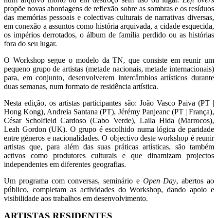
propõe novas abordagens de reflexão sobre as sombras e os resíduos
das memórias pessoais e colectivas culturais de narrativas diversas,
em conexão a assuntos como história arquivada, a cidade esquecida,
os impérios derrotados, o álbum de família perdido ou as histórias
fora do seu lugar.
O Workshop segue o modelo da TN, que consiste em reunir um
pequeno grupo de artistas (metade nacionais, metade internacionais)
para, em conjunto, desenvolverem intercâmbios artísticos durante
duas semanas, num formato de residência artística.
Nesta edição, os artistas participantes são: João Vasco Paiva (PT |
Hong Kong), Andreia Santana (PT), Jérémy Panjeanc (PT | França),
César Scholfield Cardoso (Cabo Verde), Laila Hida (Marrocos),
Leah Gordon (UK). O grupo é escolhido numa lógica de paridade
entre géneros e nacionalidades. O objectivo deste workshop é reunir
artistas que, para além das suas práticas artísticas, são também
activos como produtores culturais e que dinamizam projectos
independentes em diferentes geografias.
Um programa com conversas, seminário e
Open Day
, abertos ao
público, completam as actividades do Workshop, dando apoio e
visibilidade aos trabalhos em desenvolvimento.
ARTISTAS RESIDENTES