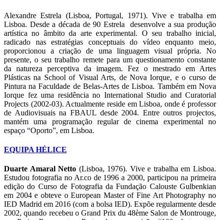
Alexandre Estrela (Lisboa, Portugal, 1971). Vive e trabalha em
Lisboa. Desde a década de 90 Estrela desenvolve a sua produção
artística no âmbito da arte experimental. O seu trabalho inicial,
radicado nas estratégias conceptuais do vídeo enquanto meio,
proporcionou a criação de uma linguagem visual própria. No
presente, o seu trabalho remete para um questionamento constante
da natureza perceptiva da imagem. Fez o mestrado em Artes
Plásticas na School of Visual Arts, de Nova Iorque, e o curso de
Pintura na Faculdade de Belas-Artes de Lisboa. Também em Nova
Iorque fez uma residência no International Studio and Curatorial
Projects (2002-03). Actualmente reside em Lisboa, onde é professor
de Audiovisuais na FBAUL desde 2004. Entre outros projectos,
mantém uma programação regular de cinema experimental no
espaço “Oporto”, em Lisboa.
EQUIPA HÉLICE
Duarte Amaral Netto
(Lisboa, 1976). Vive e trabalha em Lisboa.
Estudou fotografia no Ar.co de 1996 a 2000, participou na primeira
edição do Curso de Fotografia da Fundação Calouste Gulbenkian
em 2004 e obteve o European Master of Fine Art Photography no
IED Madrid em 2016 (com a bolsa IED). Expõe regularmente desde
2002, quando recebeu o Grand Prix du 48ème Salon de Montrouge,