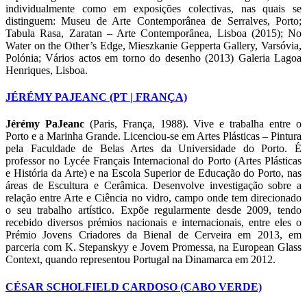
individualmente como em exposições colectivas, nas quais se
distinguem: Museu de Arte Contemporânea de Serralves, Porto;
Tabula Rasa, Zaratan – Arte Contemporânea, Lisboa (2015); No
Water on the Other’s Edge, Mieszkanie Gepperta Gallery, Varsóvia,
Polónia; Vários actos em torno do desenho (2013) Galeria Lagoa
Henriques, Lisboa.
JÉRÉMY PAJEANC (PT | FRANÇA)
Jérémy PaJeanc
(Paris, França, 1988). Vive e trabalha entre o
Porto e a Marinha Grande. Licenciou-se em Artes Plásticas – Pintura
pela Faculdade de Belas Artes da Universidade do Porto. É
professor no Lycée Français Internacional do Porto (Artes Plásticas
e História da Arte) e na Escola Superior de Educação do Porto, nas
áreas de Escultura e Cerâmica. Desenvolve investigação sobre a
relação entre Arte e Ciência no vidro, campo onde tem direcionado
o seu trabalho artístico. Expõe regularmente desde 2009, tendo
recebido diversos prémios nacionais e internacionais, entre eles o
Prémio Jovens Criadores da Bienal de Cerveira em 2013, em
parceria com K. Stepanskyy e Jovem Promessa, na European Glass
Context, quando representou Portugal na Dinamarca em 2012.
CÉSAR SCHOLFIELD CARDOSO (CABO VERDE)