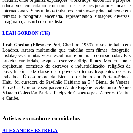
Medina, onde organiza exposições, workshops, encontros e projetos
educativos em colaboração com artistas e pesquisadores locais e
internacionais. Seus últimos trabalhos centram-se principalmente em
retratos e fotografia encenada, representando situações diversas,
imaginária, absurda e surrealista.
LEAH GORDON (UK)
Leah Gordon
(Ellesmere Port, Cheshire, 1959). Vive e trabalha em
Londres. Artista multimídia que trabalha com filmes, fotografia,
instalações e muitas vezes esculturas e pinturas comissionadas. Faz
projetos curatoriais, pesquisa, escreve e dirige filmes. Modernismo e
arquitetura, comércio de escravos e industrialização, religiões de
base, histórias de classe e do povo são temas frequentes de seus
trabalhos. É co-diretora da Bienal do Ghetto em Port-au-Prince,
Haiti, foi curadora do Pavilhão Haitiano na 54ª Bienal de Veneza.
Em 2015, Gordon e seu parceiro André Eugène receberam o Prêmio
Viagem Colección Patricia Phelps de Cisneros pela América Central
e Caribe.
Artistas e curadores convidados
ALEXANDRE ESTRELA