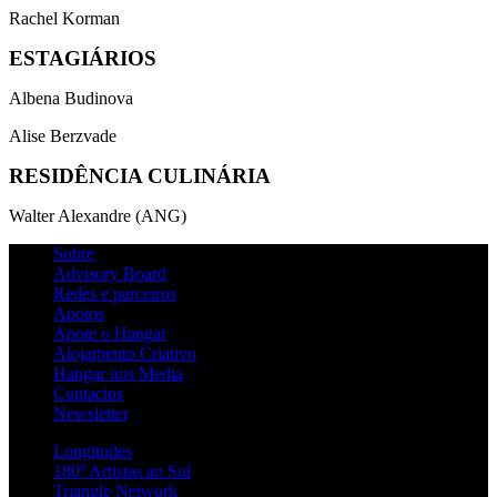
Rachel Korman
ESTAGIÁRIOS
Albena Budinova
Alise Berzvade
RESIDÊNCIA CULINÁRIA
Walter Alexandre (ANG)
Sobre
Advisory Board
Redes e parceiros
Apoios
Apoie o Hangar
Alojamento Criativo
Hangar nos Media
Contactos
Newsletter
Longitudes
180º Artistas ao Sul
Triangle Network