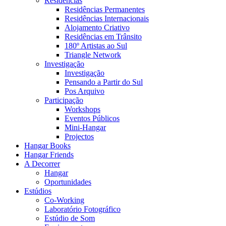
Residências
Residências Permanentes
Residências Internacionais
Alojamento Criativo
Residências em Trânsito
180º Artistas ao Sul
Triangle Network
Investigação
Investigação
Pensando a Partir do Sul
Pos Arquivo
Participação
Workshops
Eventos Públicos
Mini-Hangar
Projectos
Hangar Books
Hangar Friends
A Decorrer
Hangar
Oportunidades
Estúdios
Co-Working
Laboratório Fotográfico
Estúdio de Som