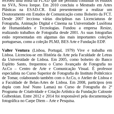
recebeu uma bolsa da FLAD que lhe permitiu continuar os estudos
na SVA, Nova Iorque. Em 2010 concluiu o Mestrado em Artes
Plásticas na ESAD.CR. Está presentemente a realizar um
Doutoramento em Estudos de Comunicação como Bolseiro da FCT.
Desde 2007 lecciona várias disciplinas nas Licenciaturas de
Fotografia, Animação Digital e Cinema na Universidade Lusófona
de Humanidades e Tecnologias. Fundou a empresa Resize,
realizando trabalhos de Fotografia desde 2001. As suas fotografias
estão representadas em algumas das mais importantes coleções
portuguesas, como a coleção PLMJ, BES Arte e Fundação EDP.
Valter Ventura
(Lisboa, Portugal, 1979) Vive e trabalha em
Lisboa. Licenciou-se em História da Arte pela Faculdade de Letras
da Universidade de Lisboa. Em 2005, como bolseiro do Banco
Espírito Santo, frequentou o Curso Avançado de Fotografia no
Ar.Co – Centro de Arte e Comunicação Visual. É professor
especialista no Curso Superior de Fotografia do Instituto Politécnico
de Tomar, colaborando também com o Ar.Co, o Atelier de Lisboa e
a Faculdade de Belas-Artes de Lisboa. Em 2008, participou (em
dupla com José Nuno Lamas) no Curso de Fotografia do 2º
Programa de Criatividade e Criação Artística da Fundação Calouste
Gulbenkian. Entre 2012 e 2014 foi responsável pela documentação
fotográfica no Carpe Diem – Arte e Pesquisa.