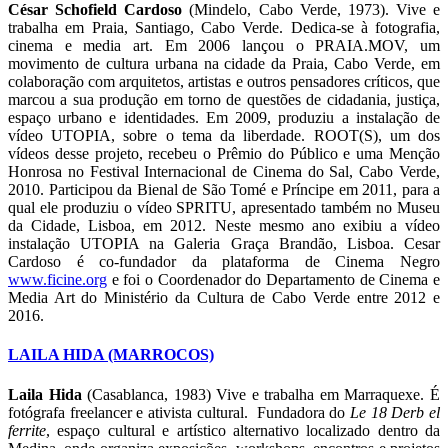
César Schofield Cardoso
(Mindelo, Cabo Verde, 1973). Vive e
trabalha em Praia, Santiago, Cabo Verde. Dedica-se à fotografia,
cinema e media art. Em 2006 lançou o PRAIA.MOV, um
movimento de cultura urbana na cidade da Praia, Cabo Verde, em
colaboração com arquitetos, artistas e outros pensadores críticos, que
marcou a sua produção em torno de questões de cidadania, justiça,
espaço urbano e identidades. Em 2009, produziu a instalação de
vídeo UTOPIA, sobre o tema da liberdade. ROOT(S), um dos
vídeos desse projeto, recebeu o Prêmio do Público e uma Menção
Honrosa no Festival Internacional de Cinema do Sal, Cabo Verde,
2010. Participou da Bienal de São Tomé e Príncipe em 2011, para a
qual ele produziu o vídeo SPRITU, apresentado também no Museu
da Cidade, Lisboa, em 2012. Neste mesmo ano exibiu a vídeo
instalação UTOPIA na Galeria Graça Brandão, Lisboa. Cesar
Cardoso é co-fundador da plataforma de Cinema Negro
www.ficine.org
e foi o Coordenador do Departamento de Cinema e
Media Art do Ministério da Cultura de Cabo Verde entre 2012 e
2016.
LAILA HIDA (MARROCOS)
Laila Hida
(Casablanca, 1983) Vive e trabalha em Marraquexe. É
fotógrafa freelancer e ativista cultural. Fundadora do
Le 18 Derb el
ferrite
, espaço cultural e artístico alternativo localizado dentro da