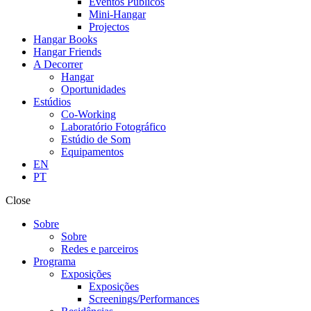
Eventos Públicos
Mini-Hangar
Projectos
Hangar Books
Hangar Friends
A Decorrer
Hangar
Oportunidades
Estúdios
Co-Working
Laboratório Fotográfico
Estúdio de Som
Equipamentos
EN
PT
Close
Sobre
Sobre
Redes e parceiros
Programa
Exposições
Exposições
Screenings/Performances