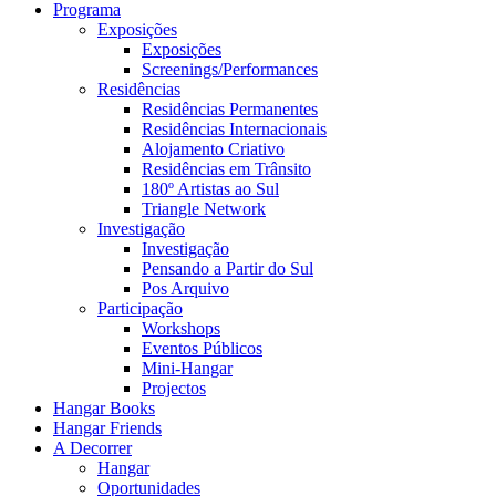
Programa
Exposições
Exposições
Screenings/Performances
Residências
Residências Permanentes
Residências Internacionais
Alojamento Criativo
Residências em Trânsito
180º Artistas ao Sul
Triangle Network
Investigação
Investigação
Pensando a Partir do Sul
Pos Arquivo
Participação
Workshops
Eventos Públicos
Mini-Hangar
Projectos
Hangar Books
Hangar Friends
A Decorrer
Hangar
Oportunidades