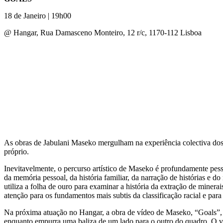
18 de Janeiro | 19h00
@ Hangar, Rua Damasceno Monteiro, 12 r/c, 1170-112 Lisboa
As obras de Jabulani Maseko mergulham na experiência colectiva dos n
próprio.
Inevitavelmente, o percurso artístico de Maseko é profundamente pess
da memória pessoal, da história familiar, da narração de histórias e 
utiliza a folha de ouro para examinar a história da extração de minera
atenção para os fundamentos mais subtis da classificação racial e pa
Na próxima atuação no Hangar, a obra de vídeo de Maseko, “Goals”, 
enquanto empurra uma baliza de um lado para o outro do quadro. O ví