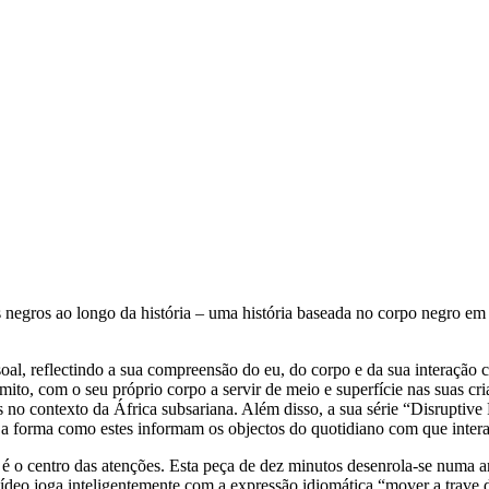
egros ao longo da história – uma história baseada no corpo negro em c
oal, reflectindo a sua compreensão do eu, do corpo e da sua interação 
do mito, com o seu próprio corpo a servir de meio e superfície nas sua
is no contexto da África subsariana. Além disso, a sua série “Disruptiv
ra a forma como estes informam os objectos do quotidiano com que inter
é o centro das atenções. Esta peça de dez minutos desenrola-se numa 
deo joga inteligentemente com a expressão idiomática “mover a trave d