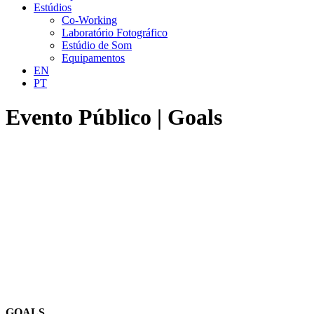
Estúdios
Co-Working
Laboratório Fotográfico
Estúdio de Som
Equipamentos
EN
PT
Evento Público | Goals
GOALS