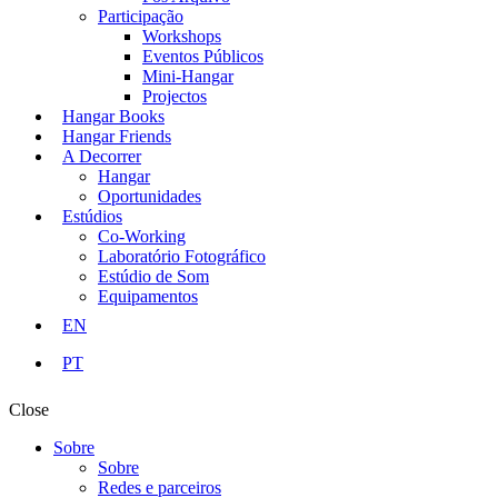
Participação
Workshops
Eventos Públicos
Mini-Hangar
Projectos
Hangar Books
Hangar Friends
A Decorrer
Hangar
Oportunidades
Estúdios
Co-Working
Laboratório Fotográfico
Estúdio de Som
Equipamentos
EN
PT
Close
Sobre
Sobre
Redes e parceiros