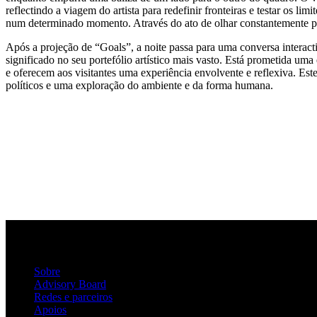
reflectindo a viagem do artista para redefinir fronteiras e testar os l
num determinado momento. Através do ato de olhar constantemente pa
Após a projeção de “Goals”, a noite passa para uma conversa interac
significado no seu portefólio artístico mais vasto. Está prometida um
e oferecem aos visitantes uma experiência envolvente e reflexiva. Est
políticos e uma exploração do ambiente e da forma humana.
Sobre
Advisory Board
Redes e parceiros
Apoios