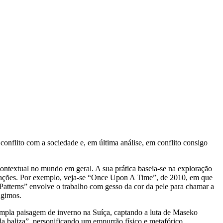
onflito com a sociedade e, em última análise, em conflito consigo
contextual no mundo em geral. A sua prática baseia-se na exploração
s criações. Por exemplo, veja-se “Once Upon A Time”, de 2010, em que
e Patterns” envolve o trabalho com gesso da cor da pele para chamar a
agimos.
ampla paisagem de inverno na Suíça, captando a luta de Maseko
a baliza”, personificando um empurrão físico e metafórico,