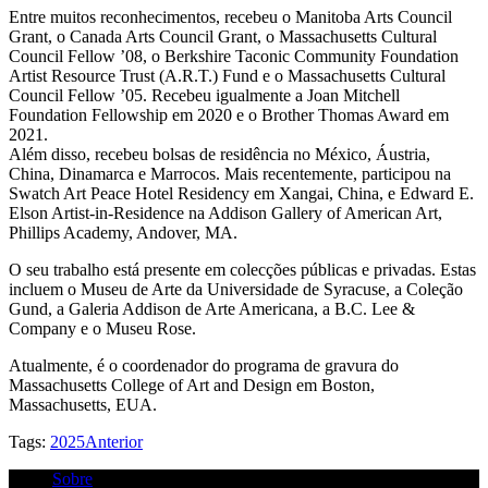
Entre muitos reconhecimentos, recebeu o Manitoba Arts Council
Grant, o Canada Arts Council Grant, o Massachusetts Cultural
Council Fellow ’08, o Berkshire Taconic Community Foundation
Artist Resource Trust (A.R.T.) Fund e o Massachusetts Cultural
Council Fellow ’05. Recebeu igualmente a Joan Mitchell
Foundation Fellowship em 2020 e o Brother Thomas Award em
2021.
Além disso, recebeu bolsas de residência no México, Áustria,
China, Dinamarca e Marrocos. Mais recentemente, participou na
Swatch Art Peace Hotel Residency em Xangai, China, e Edward E.
Elson Artist-in-Residence na Addison Gallery of American Art,
Phillips Academy, Andover, MA.
O seu trabalho está presente em colecções públicas e privadas. Estas
incluem o Museu de Arte da Universidade de Syracuse, a Coleção
Gund, a Galeria Addison de Arte Americana, a B.C. Lee &
Company e o Museu Rose.
Atualmente, é o coordenador do programa de gravura do
Massachusetts College of Art and Design em Boston,
Massachusetts, EUA.
Tags:
2025
Anterior
Sobre