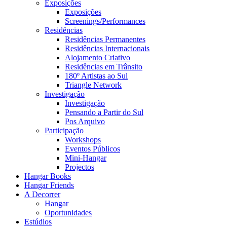
Exposições
Exposições
Screenings/Performances
Residências
Residências Permanentes
Residências Internacionais
Alojamento Criativo
Residências em Trânsito
180º Artistas ao Sul
Triangle Network
Investigação
Investigação
Pensando a Partir do Sul
Pos Arquivo
Participação
Workshops
Eventos Públicos
Mini-Hangar
Projectos
Hangar Books
Hangar Friends
A Decorrer
Hangar
Oportunidades
Estúdios