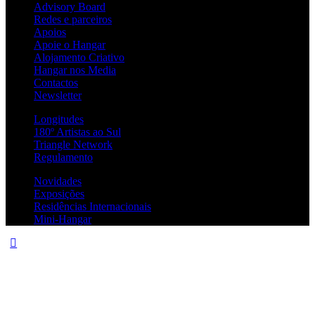
Advisory Board
Redes e parceiros
Apoios
Apoie o Hangar
Alojamento Criativo
Hangar nos Media
Contactos
Newsletter
Longitudes
180º Artistas ao Sul
Triangle Network
Regulamento
Novidades
Exposições
Residências Internacionais
Mini-Hangar