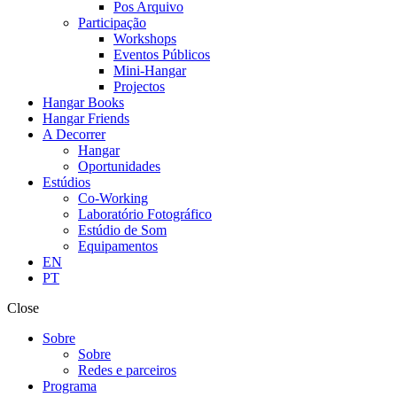
Pos Arquivo
Participação
Workshops
Eventos Públicos
Mini-Hangar
Projectos
Hangar Books
Hangar Friends
A Decorrer
Hangar
Oportunidades
Estúdios
Co-Working
Laboratório Fotográfico
Estúdio de Som
Equipamentos
EN
PT
Close
Sobre
Sobre
Redes e parceiros
Programa