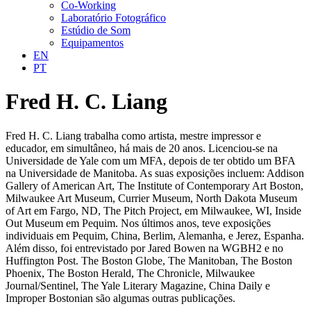
Co-Working
Laboratório Fotográfico
Estúdio de Som
Equipamentos
EN
PT
Fred H. C. Liang
Fred H. C. Liang trabalha como artista, mestre impressor e
educador, em simultâneo, há mais de 20 anos. Licenciou-se na
Universidade de Yale com um MFA, depois de ter obtido um BFA
na Universidade de Manitoba. As suas exposições incluem: Addison
Gallery of American Art, The Institute of Contemporary Art Boston,
Milwaukee Art Museum, Currier Museum, North Dakota Museum
of Art em Fargo, ND, The Pitch Project, em Milwaukee, WI, Inside
Out Museum em Pequim. Nos últimos anos, teve exposições
individuais em Pequim, China, Berlim, Alemanha, e Jerez, Espanha.
Além disso, foi entrevistado por Jared Bowen na WGBH2 e no
Huffington Post. The Boston Globe, The Manitoban, The Boston
Phoenix, The Boston Herald, The Chronicle, Milwaukee
Journal/Sentinel, The Yale Literary Magazine, China Daily e
Improper Bostonian são algumas outras publicações.