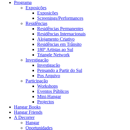
Programa
Exposições
Exposições
Screenings/Performances
Residências
Residências Permanentes
Residências Internacionais
Alojamento Criativo
Residências em Trânsito
180º Artistas ao Sul
Triangle Network
Investigação
Investigação
Pensando a Partir do Sul
Pos Arquivo
Participação
Workshops
Eventos Públicos
Mini-Hangar
Projectos
Hangar Books
Hangar Friends
A Decorrer
Hangar
Oportunidades