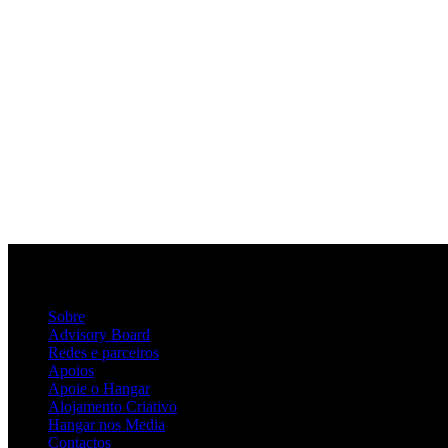
Sobre
Advisory Board
Redes e parceiros
Apoios
Apoie o Hangar
Alojamento Criativo
Hangar nos Media
Contactos