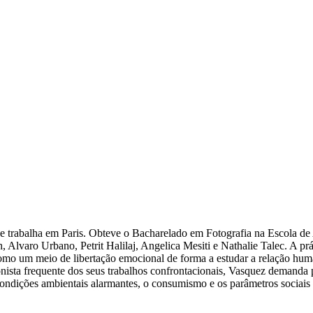
e trabalha em Paris. Obteve o Bacharelado em Fotografia na Escola de
Alvaro Urbano, Petrit Halilaj, Angelica Mesiti e Nathalie Talec. A prá
z como um meio de libertação emocional de forma a estudar a relação hu
onista frequente dos seus trabalhos confrontacionais, Vasquez demanda
s condições ambientais alarmantes, o consumismo e os parâmetros sociai