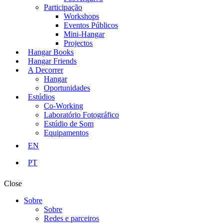
Participação
Workshops
Eventos Públicos
Mini-Hangar
Projectos
Hangar Books
Hangar Friends
A Decorrer
Hangar
Oportunidades
Estúdios
Co-Working
Laboratório Fotográfico
Estúdio de Som
Equipamentos
EN
PT
Close
Sobre
Sobre
Redes e parceiros