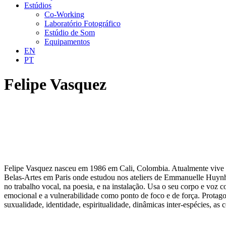
Estúdios
Co-Working
Laboratório Fotográfico
Estúdio de Som
Equipamentos
EN
PT
Felipe Vasquez
Felipe Vasquez nasceu em 1986 em Cali, Colombia. Atualmente vive 
Belas-Artes em Paris onde estudou nos ateliers de Emmanuelle Huynh, 
no trabalho vocal, na poesia, e na instalação. Usa o seu corpo e vo
emocional e a vulnerabilidade como ponto de foco e de força. Protag
suxualidade, identidade, espiritualidade, dinâmicas inter-espécies, a