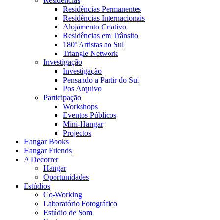
Residências
Residências Permanentes
Residências Internacionais
Alojamento Criativo
Residências em Trânsito
180º Artistas ao Sul
Triangle Network
Investigação
Investigação
Pensando a Partir do Sul
Pos Arquivo
Participação
Workshops
Eventos Públicos
Mini-Hangar
Projectos
Hangar Books
Hangar Friends
A Decorrer
Hangar
Oportunidades
Estúdios
Co-Working
Laboratório Fotográfico
Estúdio de Som