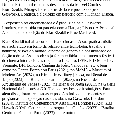
Doutor Estranho das bandas desenhadas da Marvel Comics.
Riar Rizaldi, Mirage, foi encomendado e é produzido pela
Gasworks, Londres, e é exibido em parceria com a Hangar, Lisboa.
A exposição foi encomendada e é produzida pela Gasworks,
Londres, e é exibida em parceria com a Hangar, Lisboa. A Principal
Apoiante da exposição de Riar Rizaldi é Prue MacLeod.
Riar Rizaldi
trabalha como artista e cineasta. A sua prática artística
gira sobretudo em torno da relação entre tecnologia, trabalho e
natureza, visões do mundo, cinema de género e a possibilidade de
ficção teórica. As suas obras já foram exibidas em inúmeros festivais
de cinema internacionais (incluindo Locarno, IFFR, FID Marseille,
Viennale, BFI London, Cinéma du Réel, Vancouver, etc.), bem
como no Centre Pompidou Paris (2021), no MoMA – Museum of
Modern Art (2024), na Bienal de Whitney (2024), na Bienal de
Taipé (2023), na Bienal de Istambul (2023), na Bienal de
Arquitetura de Veneza (2021), na Bienal de Jogja (2021), na Galeria
Nacional da Indonésia (2019) e noutros locais e instituições. Para
além disso, foram realizadas exposições individuais recentes e
programas de exposição das suas obras na Gasworks London
(2024), Institute of Contemporary Arts (ICA) London (2024), Z33
Hasselt (2024), Centre de la photographie Genève (2023) e Batalha
Centro de Cinema Porto (2023), entre outros.