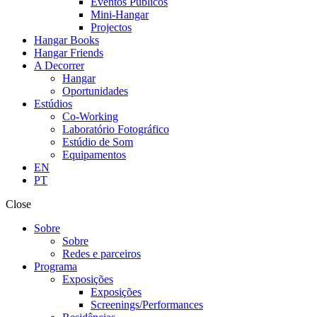
Eventos Públicos
Mini-Hangar
Projectos
Hangar Books
Hangar Friends
A Decorrer
Hangar
Oportunidades
Estúdios
Co-Working
Laboratório Fotográfico
Estúdio de Som
Equipamentos
EN
PT
Close
Sobre
Sobre
Redes e parceiros
Programa
Exposições
Exposições
Screenings/Performances