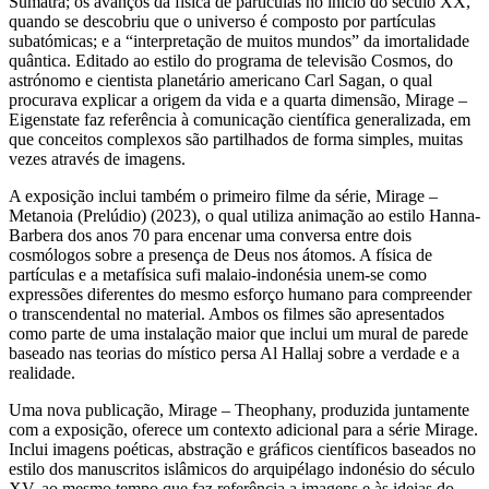
Sumatra; os avanços da física de partículas no início do século XX,
quando se descobriu que o universo é composto por partículas
subatómicas; e a “interpretação de muitos mundos” da imortalidade
quântica. Editado ao estilo do programa de televisão Cosmos, do
astrónomo e cientista planetário americano Carl Sagan, o qual
procurava explicar a origem da vida e a quarta dimensão, Mirage –
Eigenstate faz referência à comunicação científica generalizada, em
que conceitos complexos são partilhados de forma simples, muitas
vezes através de imagens.
A exposição inclui também o primeiro filme da série, Mirage –
Metanoia (Prelúdio) (2023), o qual utiliza animação ao estilo Hanna-
Barbera dos anos 70 para encenar uma conversa entre dois
cosmólogos sobre a presença de Deus nos átomos. A física de
partículas e a metafísica sufi malaio-indonésia unem-se como
expressões diferentes do mesmo esforço humano para compreender
o transcendental no material. Ambos os filmes são apresentados
como parte de uma instalação maior que inclui um mural de parede
baseado nas teorias do místico persa Al Hallaj sobre a verdade e a
realidade.
Uma nova publicação, Mirage – Theophany, produzida juntamente
com a exposição, oferece um contexto adicional para a série Mirage.
Inclui imagens poéticas, abstração e gráficos científicos baseados no
estilo dos manuscritos islâmicos do arquipélago indonésio do século
XV, ao mesmo tempo que faz referência a imagens e às ideias do