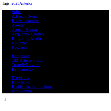
Tags:
2025
Anterior
Sobre
Advisory Board
Redes e parceiros
Apoios
Apoie o Hangar
Alojamento Criativo
Hangar nos Media
Contactos
Newsletter
Longitudes
180º Artistas ao Sul
Triangle Network
Regulamento
Novidades
Exposições
Residências Internacionais
Mini-Hangar