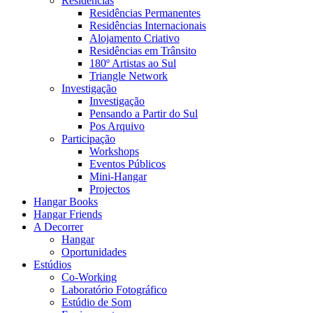
Residências
Residências Permanentes
Residências Internacionais
Alojamento Criativo
Residências em Trânsito
180º Artistas ao Sul
Triangle Network
Investigação
Investigação
Pensando a Partir do Sul
Pos Arquivo
Participação
Workshops
Eventos Públicos
Mini-Hangar
Projectos
Hangar Books
Hangar Friends
A Decorrer
Hangar
Oportunidades
Estúdios
Co-Working
Laboratório Fotográfico
Estúdio de Som