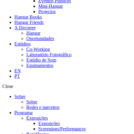
Eventos Públicos
Mini-Hangar
Projectos
Hangar Books
Hangar Friends
A Decorrer
Hangar
Oportunidades
Estúdios
Co-Working
Laboratório Fotográfico
Estúdio de Som
Equipamentos
EN
PT
Close
Sobre
Sobre
Redes e parceiros
Programa
Exposições
Exposições
Screenings/Performances