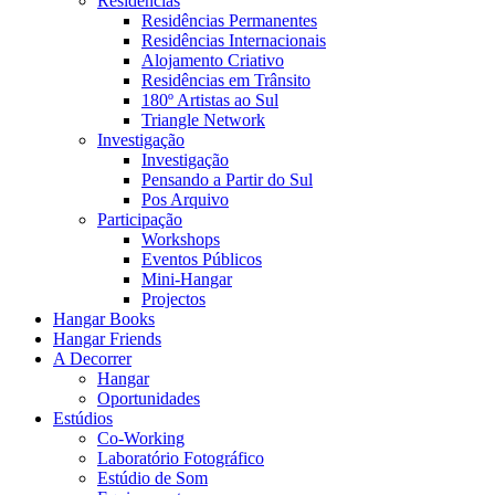
Residências
Residências Permanentes
Residências Internacionais
Alojamento Criativo
Residências em Trânsito
180º Artistas ao Sul
Triangle Network
Investigação
Investigação
Pensando a Partir do Sul
Pos Arquivo
Participação
Workshops
Eventos Públicos
Mini-Hangar
Projectos
Hangar Books
Hangar Friends
A Decorrer
Hangar
Oportunidades
Estúdios
Co-Working
Laboratório Fotográfico
Estúdio de Som