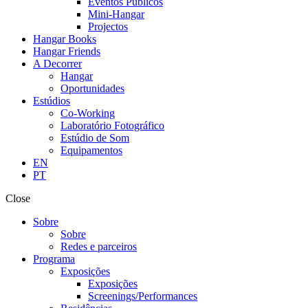
Eventos Públicos
Mini-Hangar
Projectos
Hangar Books
Hangar Friends
A Decorrer
Hangar
Oportunidades
Estúdios
Co-Working
Laboratório Fotográfico
Estúdio de Som
Equipamentos
EN
PT
Close
Sobre
Sobre
Redes e parceiros
Programa
Exposições
Exposições
Screenings/Performances