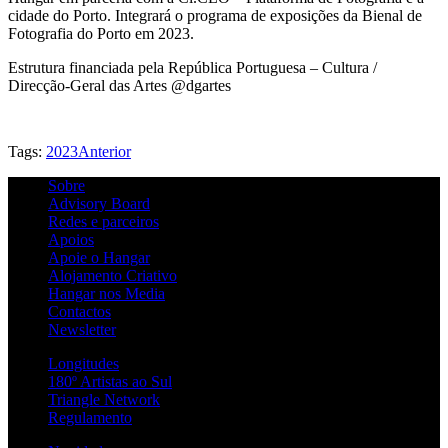
cidade do Porto. Integrará o programa de exposições da Bienal de
Fotografia do Porto em 2023.
Estrutura financiada pela República Portuguesa – Cultura /
Direcção-Geral das Artes @dgartes
Tags:
2023
Anterior
Sobre
Advisory Board
Redes e parceiros
Apoios
Apoie o Hangar
Alojamento Criativo
Hangar nos Media
Contactos
Newsletter
Longitudes
180º Artistas ao Sul
Triangle Network
Regulamento