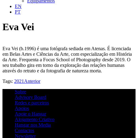
Equipamentos
EN
PT
Eva Vei
Eva Vei (b.1996) é uma fotógrafa sediada em Atenas. É licenciada
em Belas Artes e Ciências da Arte, com especialização em História
da Arte. Frequenta a Focus School of Photography desde 2019. O
seu trabalho gira em torno da exploração das relações humanas
através do retrato e da fotografia de natureza morta.
Tags:
2021
Anterior
Sobre
Advisory Board
Redes e parceiros
Apoios
Apoie o Hangar
Alojamento Criativo
Hangar nos Media
Contactos
Newsletter