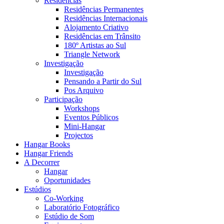
Residências
Residências Permanentes
Residências Internacionais
Alojamento Criativo
Residências em Trânsito
180º Artistas ao Sul
Triangle Network
Investigação
Investigação
Pensando a Partir do Sul
Pos Arquivo
Participação
Workshops
Eventos Públicos
Mini-Hangar
Projectos
Hangar Books
Hangar Friends
A Decorrer
Hangar
Oportunidades
Estúdios
Co-Working
Laboratório Fotográfico
Estúdio de Som