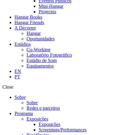
Eventos Públicos
Mini-Hangar
Projectos
Hangar Books
Hangar Friends
A Decorrer
Hangar
Oportunidades
Estúdios
Co-Working
Laboratório Fotográfico
Estúdio de Som
Equipamentos
EN
PT
Close
Sobre
Sobre
Redes e parceiros
Programa
Exposições
Exposições
Screenings/Performances