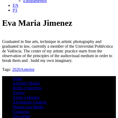
Equipamentos
EN
PT
Eva Maria Jimenez
Graduated in fine arts, technique in artistic photography and
graduated in law, currently a member of the Universitat Politècnica
de València. The center of my artistic practice starts from the
observation of the principles of the audiovisual medium in order to
break them and . build my own imaginary.
Tags:
2020
Anterior
Sobre
Advisory Board
Redes e parceiros
Apoios
Apoie o Hangar
Alojamento Criativo
Hangar nos Media
Contactos
Newsletter