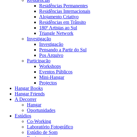
Residências
Residências Permanentes
Residências Internacionais
Alojamento Criativo
Residências em Trânsito
180º Artistas ao Sul
Triangle Network
Investigação
Investigação
Pensando a Partir do Sul
Pos Arquivo
Participação
Workshops
Eventos Públicos
Mini-Hangar
Projectos
Hangar Books
Hangar Friends
A Decorrer
Hangar
Oportunidades
Estúdios
Co-Working
Laboratório Fotográfico
Estúdio de Som