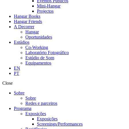
Eventos Públicos
Mini-Hangar
Projectos
Hangar Books
Hangar Friends
A Decorrer
Hangar
Oportunidades
Estúdios
Co-Working
Laboratório Fotográfico
Estúdio de Som
Equipamentos
EN
PT
Close
Sobre
Sobre
Redes e parceiros
Programa
Exposições
Exposições
Screenings/Performances