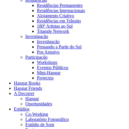
Residências
Residências Permanentes
Residências Internacionais
Alojamento Criativo
Residências em Trânsito
180º Artistas ao Sul
Triangle Network
Investigação
Investigação
Pensando a Partir do Sul
Pos Arquivo
Participação
Workshops
Eventos Públicos
Mini-Hangar
Projectos
Hangar Books
Hangar Friends
A Decorrer
Hangar
Oportunidades
Estúdios
Co-Working
Laboratório Fotográfico
Estúdio de Som