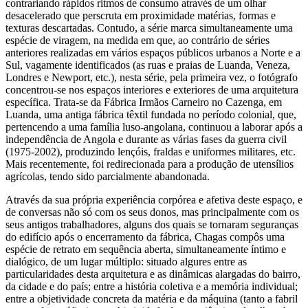
contrariando rápidos ritmos de consumo através de um olhar
desacelerado que perscruta em proximidade matérias, formas e
texturas descartadas. Contudo, a série marca simultaneamente uma
espécie de viragem, na medida em que, ao contrário de séries
anteriores realizadas em vários espaços públicos urbanos a Norte e a
Sul, vagamente identificados (as ruas e praias de Luanda, Veneza,
Londres e Newport, etc.), nesta série, pela primeira vez, o fotógrafo
concentrou-se nos espaços interiores e exteriores de uma arquitetura
específica. Trata-se da Fábrica Irmãos Carneiro no Cazenga, em
Luanda, uma antiga fábrica têxtil fundada no período colonial, que,
pertencendo a uma família luso-angolana, continuou a laborar após a
independência de Angola e durante as várias fases da guerra civil
(1975-2002), produzindo lençóis, fraldas e uniformes militares, etc.
Mais recentemente, foi redirecionada para a produção de utensílios
agrícolas, tendo sido parcialmente abandonada.
Através da sua própria experiência corpórea e afetiva deste espaço, e
de conversas não só com os seus donos, mas principalmente com os
seus antigos trabalhadores, alguns dos quais se tornaram seguranças
do edifício após o encerramento da fábrica, Chagas compôs uma
espécie de retrato em sequência aberta, simultaneamente íntimo e
dialógico, de um lugar múltiplo: situado algures entre as
particularidades desta arquitetura e as dinâmicas alargadas do bairro,
da cidade e do país; entre a história coletiva e a memória individual;
entre a objetividade concreta da matéria e da máquina (tanto a fabril