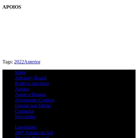
APOIOS
Tags:
2022
Anterior
Sobre
Advisory Board
Redes e parceiros
Apoios
Apoie o Hangar
Alojamento Criativo
Hangar nos Media
Contactos
Newsletter
Longitudes
180º Artistas ao Sul