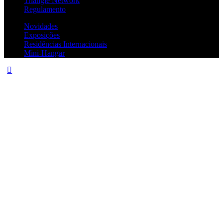
Triangle Network
Regulamento
Novidades
Exposições
Residências Internacionais
Mini-Hangar