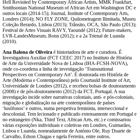
Hell Revisited by Contemporary African Artists, MMK Frankfurt,
Smithsonian National Museum of African Art em Washington DC e
outros locais (2014-15); Journal, Institute of Contemporary Arts,
Londres (2014); NO FLY ZONE, Quilometragem Ilimitada, Museu
Coleção Berardo, Lisboa (2013); Trânsito, OCA, São Paulo (2013);
Festival de Artes Visuais RAVY, Yaoundé (2012); Future-makers,
LVR-LandesMuseum, Bonn (2012); e a 2a Trienal de Luanda
(2010).
Ana Balona de Oliveira
é historiadora de arte e curadora. É
Investigadora Auxiliar (FCT CEEC 2017) no Instituto de História
de Arte da Universidade Nova de Lisboa (IHA-FCSH-NOVA),
onde co-coordena a linha de investigação ‘Transnational
Perspectives on Contemporary Art’. É doutorada em História de
Arte (Moderna e Contemporânea) pelo Courtauld Institute of Art,
Universidade de Londres (2012), e recebeu bolsas de doutoramento
(2008) e de pós-doutoramento (2012) da FCT, Portugal. A sua
investigação incide sobre narrativas coloniais, anti- e pós-coloniais,
migração e globalização na arte contemporânea de países
‘lusófonos’ e outros, numa perspetiva feminista, interseccional e
descolonial. Tem lecionado e publicado extensamente em Portugal e
no estrangeiro (Nka, Third Text, African Arts, etc.) e comissariou
várias exposições individuais e coletivas em Londres, Guimarães,
Lisboa e Luanda, nomeadamente de António Ole, Ruy Duarte de
Carvalho, Edson Chagas e ngela Ferreira, entre outros.