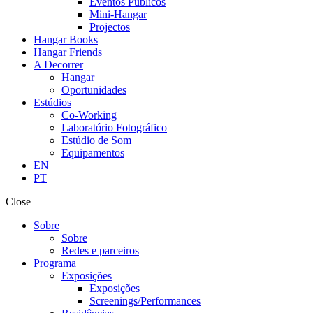
Eventos Públicos
Mini-Hangar
Projectos
Hangar Books
Hangar Friends
A Decorrer
Hangar
Oportunidades
Estúdios
Co-Working
Laboratório Fotográfico
Estúdio de Som
Equipamentos
EN
PT
Close
Sobre
Sobre
Redes e parceiros
Programa
Exposições
Exposições
Screenings/Performances