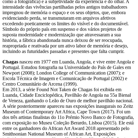
como a fotográfica) e a subjetividade da experiência e do olhar. A
intensidade das vivências partilhadas pelos antigos trabalhadores
impregnou de memória o espaço e os seus objetos, que, embora
evidenciando perda, se transmutaram em arquivos afetivos
excedendo poeticamente os limites do visível e do documentável.
Símbolo do próprio país em suspenso e dos vários projetos de
suposta modernidade e modernização que atravessaram a sua
história, a fábrica abandonada nunca deixou de ser reocupada,
reapropriada e reativada por um ativo labor de memória e desejo,
incluindo as futuridades passadas e presentes que falta cumprir.
Chagas
nasceu em 1977 em Luanda, Angola, e vive entre Angola e
Portugal. Estudou fotografia na Universidade do País de Gales em
Newport (2008); London College of Communication (2007); e
Escola Técnica de Imagem e Comunicação de Portugal (2002) e
Centro Comunitário de Arcena (1999).
Em 2013, a série Found Not Taken de Chagas foi exibida em
Luanda, Cidade Enciclopédica, Pavilhão de Angola na 55a Bienal
de Veneza, ganhando o Leão de Ouro de melhor pavilhão nacional.
A série posteriormente apareceu nas exposições inaugurais no Zeitz
Museum of Contemporary Art Africa, Cape Town (2017). Foi um
dos três artistas finalistas do 11o Prémio Novo Banco de Fotografia,
com exposição no Museu Coleção Berardo, Lisboa (2015). Ele está
entre os ganhadores do African Art Award 2018 apresentado pelo
Smithsonian National Museum of African Art, Exposições