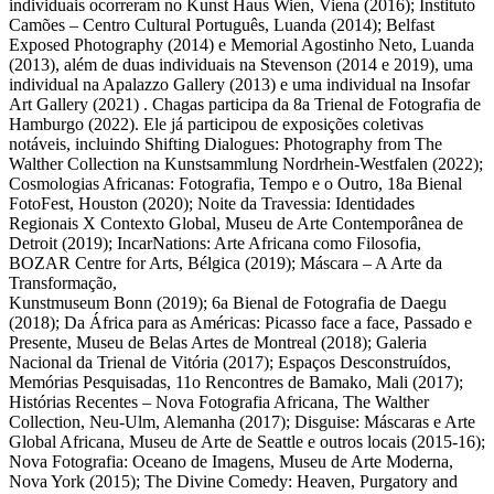
individuais ocorreram no Kunst Haus Wien, Viena (2016); Instituto
Camões – Centro Cultural Português, Luanda (2014); Belfast
Exposed Photography (2014) e Memorial Agostinho Neto, Luanda
(2013), além de duas individuais na Stevenson (2014 e 2019), uma
individual na Apalazzo Gallery (2013) e uma individual na Insofar
Art Gallery (2021) . Chagas participa da 8a Trienal de Fotografia de
Hamburgo (2022). Ele já participou de exposições coletivas
notáveis, incluindo Shifting Dialogues: Photography from The
Walther Collection na Kunstsammlung Nordrhein-Westfalen (2022);
Cosmologias Africanas: Fotografia, Tempo e o Outro, 18a Bienal
FotoFest, Houston (2020); Noite da Travessia: Identidades
Regionais X Contexto Global, Museu de Arte Contemporânea de
Detroit (2019); IncarNations: Arte Africana como Filosofia,
BOZAR Centre for Arts, Bélgica (2019); Máscara – A Arte da
Transformação,
Kunstmuseum Bonn (2019); 6a Bienal de Fotografia de Daegu
(2018); Da África para as Américas: Picasso face a face, Passado e
Presente, Museu de Belas Artes de Montreal (2018); Galeria
Nacional da Trienal de Vitória (2017); Espaços Desconstruídos,
Memórias Pesquisadas, 11o Rencontres de Bamako, Mali (2017);
Histórias Recentes – Nova Fotografia Africana, The Walther
Collection, Neu-Ulm, Alemanha (2017); Disguise: Máscaras e Arte
Global Africana, Museu de Arte de Seattle e outros locais (2015-16);
Nova Fotografia: Oceano de Imagens, Museu de Arte Moderna,
Nova York (2015); The Divine Comedy: Heaven, Purgatory and