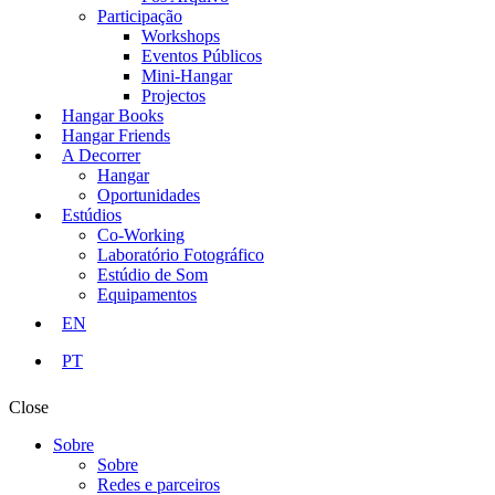
Participação
Workshops
Eventos Públicos
Mini-Hangar
Projectos
Hangar Books
Hangar Friends
A Decorrer
Hangar
Oportunidades
Estúdios
Co-Working
Laboratório Fotográfico
Estúdio de Som
Equipamentos
EN
PT
Close
Sobre
Sobre
Redes e parceiros