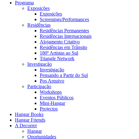
Programa
Exposições
Exposições
Screenings/Performances
Residências
Residências Permanentes
Residências Internacionais
Alojamento Criativo
Residências em Trânsito
180º Artistas ao Sul
Triangle Network
Investigação
Investigação
Pensando a Partir do Sul
Pos Arquivo
Participação
Workshops
Eventos Públicos
Mini-Hangar
Projectos
Hangar Books
Hangar Friends
A Decorrer
Hangar
Oportunidades