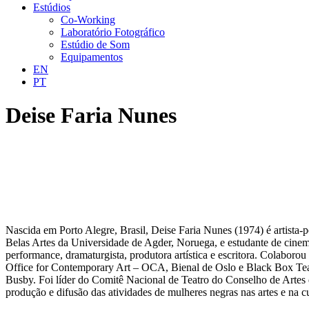
Estúdios
Co-Working
Laboratório Fotográfico
Estúdio de Som
Equipamentos
EN
PT
Deise Faria Nunes
Nascida em Porto Alegre, Brasil, Deise Faria Nunes (1974) é artista
Belas Artes da Universidade de Agder, Noruega, e estudante de cine
performance, dramaturgista, produtora artística e escritora. Colabo
Office for Contemporary Art – OCA, Bienal de Oslo e Black Box Teat
Busby. Foi líder do Comitê Nacional de Teatro do Conselho de Artes
produção e difusão das atividades de mulheres negras nas artes e na cu