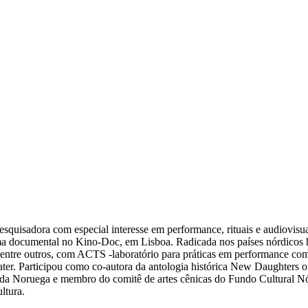
-pesquisadora com especial interesse em performance, rituais e audiovi
ma documental no Kino-Doc, em Lisboa. Radicada nos países nórdicos 
rou entre outros, com ACTS -laboratório para práticas em performance c
er. Participou como co-autora da antologia histórica New Daughters o
 da Noruega e membro do comitê de artes cênicas do Fundo Cultural N
ltura.