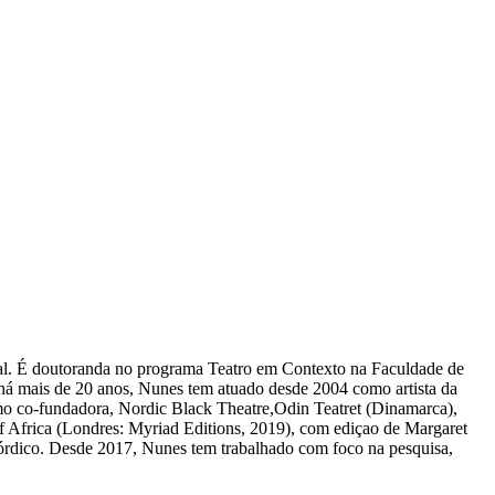
sual. É doutoranda no programa Teatro em Contexto na Faculdade de
há mais de 20 anos, Nunes tem atuado desde 2004 como artista da
omo co-fundadora, Nordic Black Theatre,Odin Teatret (Dinamarca),
f Africa (Londres: Myriad Editions, 2019), com ediçao de Margaret
órdico. Desde 2017, Nunes tem trabalhado com foco na pesquisa,