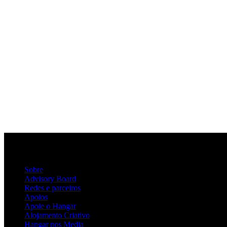
Sobre
Advisory Board
Redes e parceiros
Apoios
Apoie o Hangar
Alojamento Criativo
Hangar nos Media