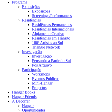
Programa
Exposições
Exposições
Screenings/Performances
Residências
Residências Permanentes
Residências Internacionais
Alojamento Criativo
Residências em Trânsito
180º Artistas ao Sul
Triangle Network
Investigação
Investigação
Pensando a Partir do Sul
Pos Arquivo
Participação
Workshops
Eventos Públicos
Mini-Hangar
Projectos
Hangar Books
Hangar Friends
A Decorrer
Hangar
Oportunidades