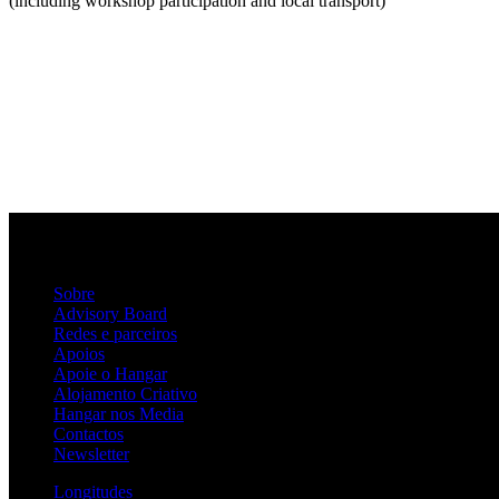
(including workshop participation and local transport)
Sobre
Advisory Board
Redes e parceiros
Apoios
Apoie o Hangar
Alojamento Criativo
Hangar nos Media
Contactos
Newsletter
Longitudes