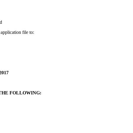
ed
pplication file to:
2017
THE FOLLOWING: