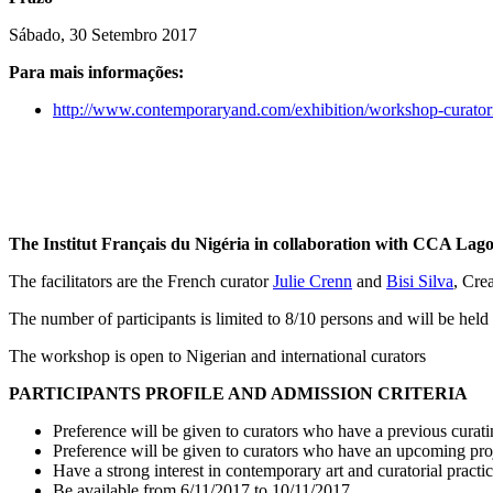
Sábado, 30 Setembro 2017
Para mais informações:
http://www.contemporaryand.com/exhibition/workshop-curatoria
The Institut Français du Nigéria in collaboration with CCA Lagos 
The facilitators are the French curator
Julie Crenn
and
Bisi Silva
, Cre
The number of participants is limited to 8/10 persons and will be held 
The workshop is open to Nigerian and international curators
PARTICIPANTS PROFILE AND ADMISSION CRITERIA
Preference will be given to curators who have a previous curat
Preference will be given to curators who have an upcoming proj
Have a strong interest in contemporary art and curatorial practi
Be available from 6/11/2017 to 10/11/2017