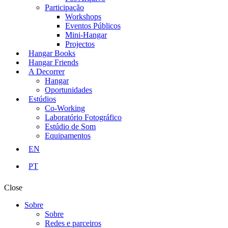
Participação
Workshops
Eventos Públicos
Mini-Hangar
Projectos
Hangar Books
Hangar Friends
A Decorrer
Hangar
Oportunidades
Estúdios
Co-Working
Laboratório Fotográfico
Estúdio de Som
Equipamentos
EN
PT
Close
Sobre
Sobre
Redes e parceiros