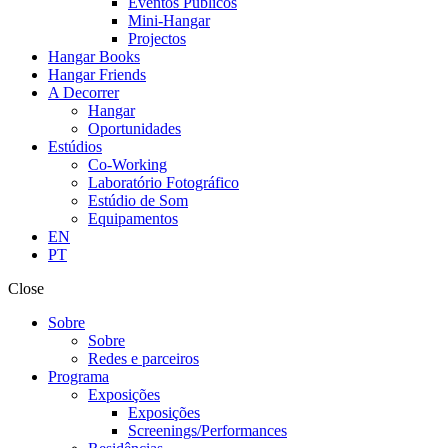
Eventos Públicos
Mini-Hangar
Projectos
Hangar Books
Hangar Friends
A Decorrer
Hangar
Oportunidades
Estúdios
Co-Working
Laboratório Fotográfico
Estúdio de Som
Equipamentos
EN
PT
Close
Sobre
Sobre
Redes e parceiros
Programa
Exposições
Exposições
Screenings/Performances