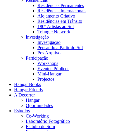
Residências
Residências Permanentes
Residências Internacionais
Alojamento Criativo
Residências em Trânsito
180º Artistas ao Sul
Triangle Network
Investigação
Investigação
Pensando a Partir do Sul
Pos Arquivo
Participação
Workshops
Eventos Públicos
Mini-Hangar
Projectos
Hangar Books
Hangar Friends
A Decorrer
Hangar
Oportunidades
Estúdios
Co-Working
Laboratório Fotográfico
Estúdio de Som