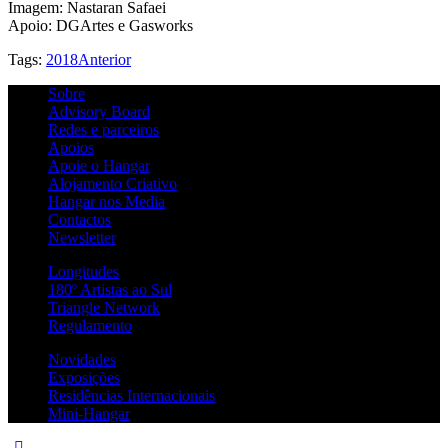
Imagem: Nastaran Safaei
Apoio: DGArtes e Gasworks
Tags:
2018
Anterior
Sobre
Advisory Board
Redes e parceiros
Apoios
Apoie o Hangar
Alojamento Criativo
Hangar nos Media
Contactos
Newsletter
Longitudes
180º Artistas ao Sul
Triangle Network
Regulamento
Novidades
Exposições
Residências Internacionais
Mini-Hangar