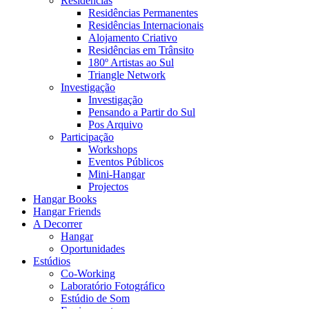
Residências
Residências Permanentes
Residências Internacionais
Alojamento Criativo
Residências em Trânsito
180º Artistas ao Sul
Triangle Network
Investigação
Investigação
Pensando a Partir do Sul
Pos Arquivo
Participação
Workshops
Eventos Públicos
Mini-Hangar
Projectos
Hangar Books
Hangar Friends
A Decorrer
Hangar
Oportunidades
Estúdios
Co-Working
Laboratório Fotográfico
Estúdio de Som