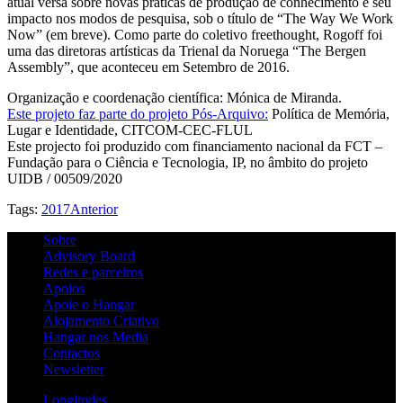
atual versa sobre novas práticas de produção de conhecimento e seu
impacto nos modos de pesquisa, sob o título de “The Way We Work
Now” (em breve). Como parte do coletivo freethought, Rogoff foi
uma das diretoras artísticas da Trienal da Noruega “The Bergen
Assembly”, que aconteceu em Setembro de 2016.
Organização e coordenação científica: Mónica de Miranda.
Este projeto faz parte do projeto Pós-Arquivo:
Política de Memória,
Lugar e Identidade, CITCOM-CEC-FLUL
Este projecto foi produzido com financiamento nacional da FCT –
Fundação para o Ciência e Tecnologia, IP, no âmbito do projeto
UIDB / 00509/2020
Tags:
2017
Anterior
Sobre
Advisory Board
Redes e parceiros
Apoios
Apoie o Hangar
Alojamento Criativo
Hangar nos Media
Contactos
Newsletter
Longitudes