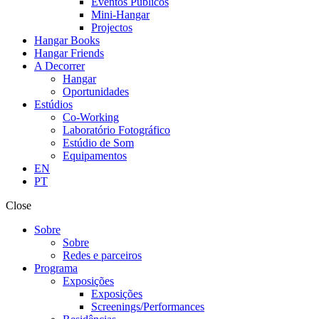
Eventos Públicos
Mini-Hangar
Projectos
Hangar Books
Hangar Friends
A Decorrer
Hangar
Oportunidades
Estúdios
Co-Working
Laboratório Fotográfico
Estúdio de Som
Equipamentos
EN
PT
Close
Sobre
Sobre
Redes e parceiros
Programa
Exposições
Exposições
Screenings/Performances