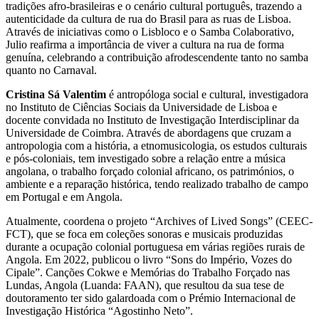
tradições afro-brasileiras e o cenário cultural português, trazendo a
autenticidade da cultura de rua do Brasil para as ruas de Lisboa.
Através de iniciativas como o Lisbloco e o Samba Colaborativo,
Julio reafirma a importância de viver a cultura na rua de forma
genuína, celebrando a contribuição afrodescendente tanto no samba
quanto no Carnaval.
Cristina Sá Valentim
é antropóloga social e cultural, investigadora
no Instituto de Ciências Sociais da Universidade de Lisboa e
docente convidada no Instituto de Investigação Interdisciplinar da
Universidade de Coimbra. Através de abordagens que cruzam a
antropologia com a história, a etnomusicologia, os estudos culturais
e pós-coloniais, tem investigado sobre a relação entre a música
angolana, o trabalho forçado colonial africano, os patrimónios, o
ambiente e a reparação histórica, tendo realizado trabalho de campo
em Portugal e em Angola.
Atualmente, coordena o projeto “Archives of Lived Songs” (CEEC-
FCT), que se foca em coleções sonoras e musicais produzidas
durante a ocupação colonial portuguesa em várias regiões rurais de
Angola. Em 2022, publicou o livro “Sons do Império, Vozes do
Cipale”. Canções Cokwe e Memórias do Trabalho Forçado nas
Lundas, Angola (Luanda: FAAN), que resultou da sua tese de
doutoramento ter sido galardoada com o Prémio Internacional de
Investigação Histórica “Agostinho Neto”.