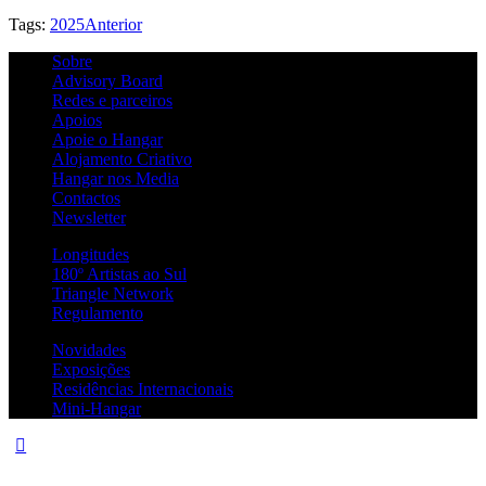
Tags:
2025
Anterior
Sobre
Advisory Board
Redes e parceiros
Apoios
Apoie o Hangar
Alojamento Criativo
Hangar nos Media
Contactos
Newsletter
Longitudes
180º Artistas ao Sul
Triangle Network
Regulamento
Novidades
Exposições
Residências Internacionais
Mini-Hangar