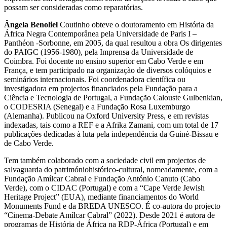
possam ser consideradas como reparatórias.
Ângela Benoliel
Coutinho obteve o doutoramento em História da
África Negra Contemporânea pela Universidade de Paris I –
Panthéon -Sorbonne, em 2005, da qual resultou a obra Os dirigentes
do PAIGC (1956-1980), pela Imprensa da Universidade de
Coimbra. Foi docente no ensino superior em Cabo Verde e em
França, e tem participado na organização de diversos colóquios e
seminários internacionais. Foi coordenadora científica ou
investigadora em projectos financiados pela Fundação para a
Ciência e Tecnologia de Portugal, a Fundação Calouste Gulbenkian,
o CODESRIA (Senegal) e a Fundação Rosa Luxemburgo
(Alemanha). Publicou na Oxford University Press, e em revistas
indexadas, tais como a REF e a Afrika Zamani, com um total de 17
publicações dedicadas à luta pela independência da Guiné-Bissau e
de Cabo Verde.
Tem também colaborado com a sociedade civil em projectos de
salvaguarda do patrimóniohistórico-cultural, nomeadamente, com a
Fundação Amílcar Cabral e Fundação António Canuto (Cabo
Verde), com o CIDAC (Portugal) e com a “Cape Verde Jewish
Heritage Project” (EUA), mediante financiamentos do World
Monuments Fund e da BREDA UNESCO. É co-autora do projecto
“Cinema-Debate Amílcar Cabral” (2022). Desde 2021 é autora de
programas de História de África na RDP-África (Portugal) e em