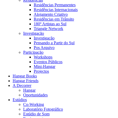
Residências
Residências Permanentes
Residências Internacionais
Alojamento Criativo
Residências em Trânsito
180º Artistas ao Sul
Triangle Network
Investigação
Investigação
Pensando a Partir do Sul
Pos Arquivo
Participação
Workshops
Eventos Públicos
Mini-Hangar
Projectos
Hangar Books
Hangar Friends
A Decorrer
Hangar
Oportunidades
Estúdios
Co-Working
Laboratório Fotográfico
Estúdio de Som