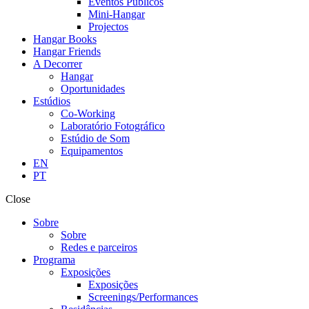
Eventos Públicos
Mini-Hangar
Projectos
Hangar Books
Hangar Friends
A Decorrer
Hangar
Oportunidades
Estúdios
Co-Working
Laboratório Fotográfico
Estúdio de Som
Equipamentos
EN
PT
Close
Sobre
Sobre
Redes e parceiros
Programa
Exposições
Exposições
Screenings/Performances