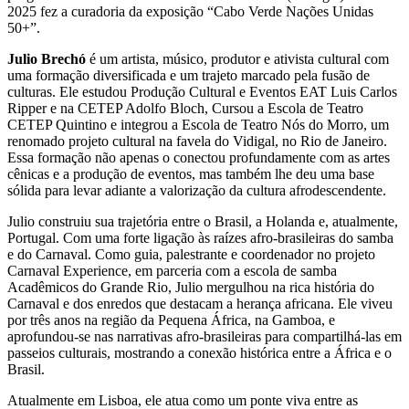
2025 fez a curadoria da exposição “Cabo Verde Nações Unidas
50+”.
Julio Brechó
é um artista, músico, produtor e ativista cultural com
uma formação diversificada e um trajeto marcado pela fusão de
culturas. Ele estudou Produção Cultural e Eventos EAT Luis Carlos
Ripper e na CETEP Adolfo Bloch, Cursou a Escola de Teatro
CETEP Quintino e integrou a Escola de Teatro Nós do Morro, um
renomado projeto cultural na favela do Vidigal, no Rio de Janeiro.
Essa formação não apenas o conectou profundamente com as artes
cênicas e a produção de eventos, mas também lhe deu uma base
sólida para levar adiante a valorização da cultura afrodescendente.
Julio construiu sua trajetória entre o Brasil, a Holanda e, atualmente,
Portugal. Com uma forte ligação às raízes afro-brasileiras do samba
e do Carnaval. Como guia, palestrante e coordenador no projeto
Carnaval Experience, em parceria com a escola de samba
Acadêmicos do Grande Rio, Julio mergulhou na rica história do
Carnaval e dos enredos que destacam a herança africana. Ele viveu
por três anos na região da Pequena África, na Gamboa, e
aprofundou-se nas narrativas afro-brasileiras para compartilhá-las em
passeios culturais, mostrando a conexão histórica entre a África e o
Brasil.
Atualmente em Lisboa, ele atua como um ponte viva entre as