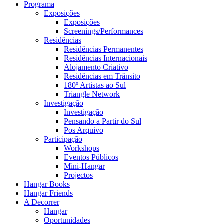
Programa
Exposições
Exposições
Screenings/Performances
Residências
Residências Permanentes
Residências Internacionais
Alojamento Criativo
Residências em Trânsito
180º Artistas ao Sul
Triangle Network
Investigação
Investigação
Pensando a Partir do Sul
Pos Arquivo
Participação
Workshops
Eventos Públicos
Mini-Hangar
Projectos
Hangar Books
Hangar Friends
A Decorrer
Hangar
Oportunidades