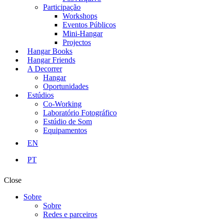
Participação
Workshops
Eventos Públicos
Mini-Hangar
Projectos
Hangar Books
Hangar Friends
A Decorrer
Hangar
Oportunidades
Estúdios
Co-Working
Laboratório Fotográfico
Estúdio de Som
Equipamentos
EN
PT
Close
Sobre
Sobre
Redes e parceiros