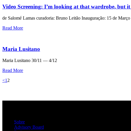
Video Screening: I’m looking at that wardrobe, but it
de Salomé Lamas curadoria: Bruno Leitão Inauguração: 15 de Março | 
Read More
Maria Lusitano
Maria Lusitano 30/11 — 4/12
Read More
Paginação
Page
Page
<
1
2
dos
conteúdos
Sobre
Advisory Board