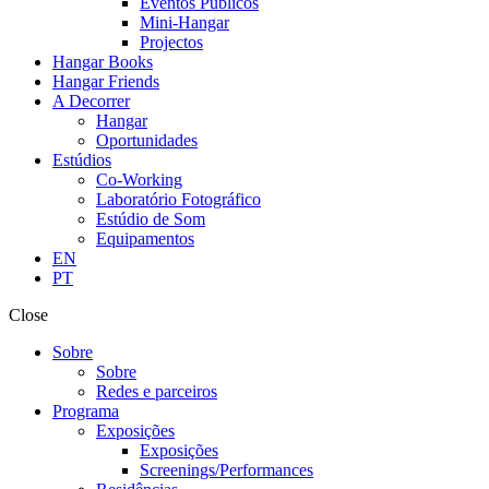
Eventos Públicos
Mini-Hangar
Projectos
Hangar Books
Hangar Friends
A Decorrer
Hangar
Oportunidades
Estúdios
Co-Working
Laboratório Fotográfico
Estúdio de Som
Equipamentos
EN
PT
Close
Sobre
Sobre
Redes e parceiros
Programa
Exposições
Exposições
Screenings/Performances