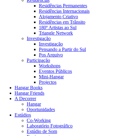
Residências
Residências Permanentes
Residências Internacionais
Alojamento Criativo
Residências em Trânsito
180º Artistas ao Sul
Triangle Network
Investigação
Investigação
Pensando a Partir do Sul
Pos Arquivo
Participação
Workshops
Eventos Públicos
Mini-Hangar
Projectos
Hangar Books
Hangar Friends
A Decorrer
Hangar
Oportunidades
Estúdios
Co-Working
Laboratório Fotográfico
Estúdio de Som