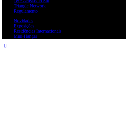
180º Artistas ao Sul
Triangle Network
Regulamento
Novidades
Exposições
Residências Internacionais
Mini-Hangar