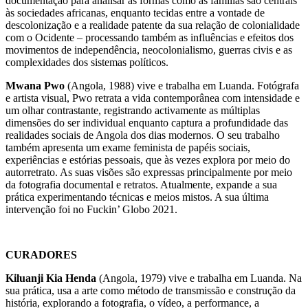
documentação para analisar as formas como as famílias são centrais
às sociedades africanas, enquanto tecidas entre a vontade de
descolonização e a realidade patente da sua relação de colonialidade
com o Ocidente – processando também as influências e efeitos dos
movimentos de independência, neocolonialismo, guerras civis e as
complexidades dos sistemas políticos.
Mwana Pwo
(Angola, 1988) vive e trabalha em Luanda. Fotógrafa
e artista visual, Pwo retrata a vida contemporânea com intensidade e
um olhar contrastante, registrando activamente as múltiplas
dimensões do ser individual enquanto captura a profundidade das
realidades sociais de Angola dos dias modernos. O seu trabalho
também apresenta um exame feminista de papéis sociais,
experiências e estórias pessoais, que às vezes explora por meio do
autorretrato. As suas visões são expressas principalmente por meio
da fotografia documental e retratos. Atualmente, expande a sua
prática experimentando técnicas e meios mistos. A sua última
intervenção foi no Fuckin’ Globo 2021.
CURADORES
Kiluanji Kia Henda
(Angola, 1979) vive e trabalha em Luanda. Na
sua prática, usa a arte como método de transmissão e construção da
história, explorando a fotografia, o vídeo, a performance, a