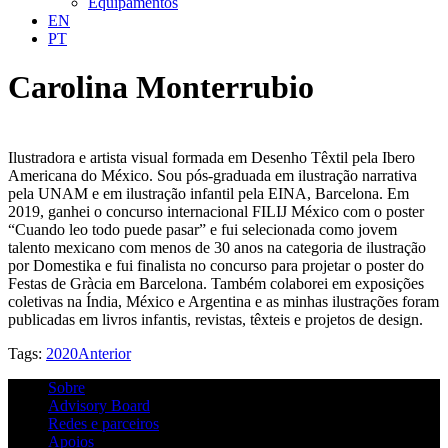
Equipamentos
EN
PT
Carolina Monterrubio
Ilustradora e artista visual formada em Desenho Têxtil pela Ibero
Americana do México. Sou pós-graduada em ilustração narrativa
pela UNAM e em ilustração infantil pela EINA, Barcelona. Em
2019, ganhei o concurso internacional FILIJ México com o poster
“Cuando leo todo puede pasar” e fui selecionada como jovem
talento mexicano com menos de 30 anos na categoria de ilustração
por Domestika e fui finalista no concurso para projetar o poster do
Festas de Gràcia em Barcelona. Também colaborei em exposições
coletivas na Índia, México e Argentina e as minhas ilustrações foram
publicadas em livros infantis, revistas, têxteis e projetos de design.
Tags:
2020
Anterior
Sobre
Advisory Board
Redes e parceiros
Apoios