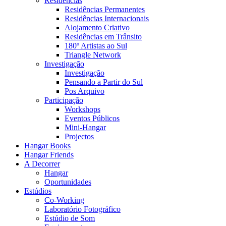
Residências
Residências Permanentes
Residências Internacionais
Alojamento Criativo
Residências em Trânsito
180º Artistas ao Sul
Triangle Network
Investigação
Investigação
Pensando a Partir do Sul
Pos Arquivo
Participação
Workshops
Eventos Públicos
Mini-Hangar
Projectos
Hangar Books
Hangar Friends
A Decorrer
Hangar
Oportunidades
Estúdios
Co-Working
Laboratório Fotográfico
Estúdio de Som