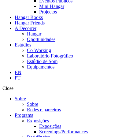
Eventos Públicos
Mini-Hangar
Projectos
Hangar Books
Hangar Friends
A Decorrer
Hangar
Oportunidades
Estúdios
Co-Working
Laboratório Fotográfico
Estúdio de Som
Equipamentos
EN
PT
Close
Sobre
Sobre
Redes e parceiros
Programa
Exposições
Exposições
Screenings/Performances