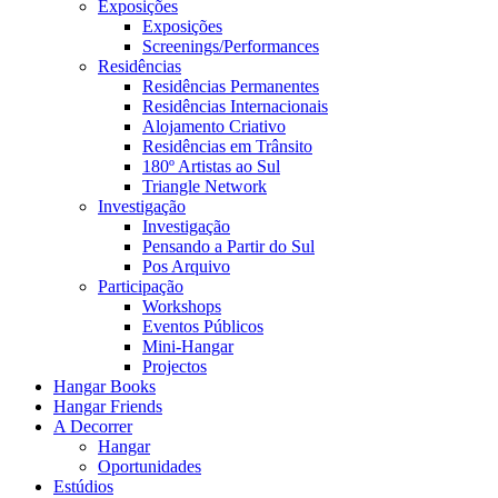
Exposições
Exposições
Screenings/Performances
Residências
Residências Permanentes
Residências Internacionais
Alojamento Criativo
Residências em Trânsito
180º Artistas ao Sul
Triangle Network
Investigação
Investigação
Pensando a Partir do Sul
Pos Arquivo
Participação
Workshops
Eventos Públicos
Mini-Hangar
Projectos
Hangar Books
Hangar Friends
A Decorrer
Hangar
Oportunidades
Estúdios