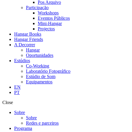
Pos Arquivo
Participação
Workshops
Eventos Públicos
Mini-Hangar
Projectos
Hangar Books
Hangar Friends
A Decorrer
Hangar
Oportunidades
Estúdios
Co-Working
Laboratório Fotográfico
Estúdio de Som
Equipamentos
EN
PT
Close
Sobre
Sobre
Redes e parceiros
Programa