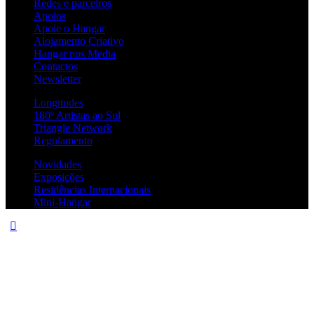
Redes e parceiros
Apoios
Apoie o Hangar
Alojamento Criativo
Hangar nos Media
Contactos
Newsletter
Longitudes
180º Artistas ao Sul
Triangle Network
Regulamento
Novidades
Exposições
Residências Internacionais
Mini-Hangar