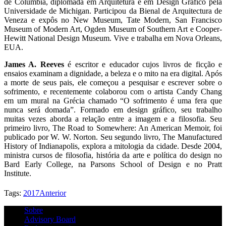
de Columbia, diplomada em Arquitetura e em Design Gráfico pela
Universidade de Michigan. Participou da Bienal de Arquitectura de
Veneza e expôs no New Museum, Tate Modern, San Francisco
Museum of Modern Art, Ogden Museum of Southern Art e Cooper-
Hewitt National Design Museum. Vive e trabalha em Nova Orleans,
EUA.
James A. Reeves
é escritor e educador cujos livros de ficção e
ensaios examinam a dignidade, a beleza e o mito na era digital. Após
a morte de seus pais, ele começou a pesquisar e escrever sobre o
sofrimento, e recentemente colaborou com o artista Candy Chang
em um mural na Grécia chamado “O sofrimento é uma fera que
nunca será domada”. Formado em design gráfico, seu trabalho
muitas vezes aborda a relação entre a imagem e a filosofia. Seu
primeiro livro, The Road to Somewhere: An American Memoir, foi
publicado por W. W. Norton. Seu segundo livro, The Manufactured
History of Indianapolis, explora a mitologia da cidade. Desde 2004,
ministra cursos de filosofia, história da arte e política do design no
Bard Early College, na Parsons School of Design e no Pratt
Institute.
Tags:
2017
Anterior
Sobre
Advisory Board