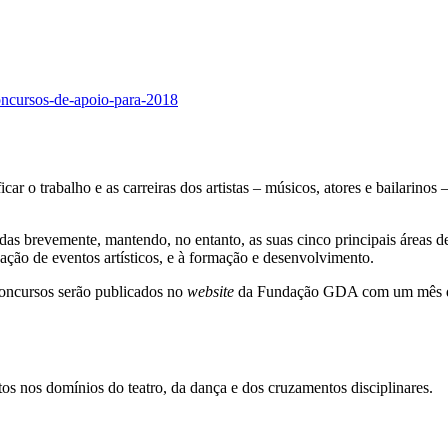
concursos-de-apoio-para-2018
r o trabalho e as carreiras dos artistas – músicos, atores e bailarinos
s brevemente, mantendo, no entanto, as suas cinco principais áreas de
ação de eventos artísticos, e à formação e desenvolvimento.
concursos serão publicados no
website
da Fundação GDA com um mês de a
os nos domínios do teatro, da dança e dos cruzamentos disciplinares.