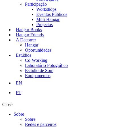
Participação
Workshops
Eventos Públicos
Mini-Hangar
Projectos
Hangar Books
Hangar Friends
A Decorrer
Hangar
Oportunidades
Estúdios
Co-Working
Laboratório Fotográfico
Estúdio de Som
Equipamentos
EN
PT
Close
Sobre
Sobre
Redes e parceiros