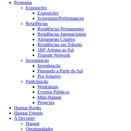
Programa
Exposições
Exposições
Screenings/Performances
Residências
Residências Permanentes
Residências Internacionais
Alojamento Criativo
Residências em Trânsito
180º Artistas ao Sul
Triangle Network
Investigação
Investigação
Pensando a Partir do Sul
Pos Arquivo
Participação
Workshops
Eventos Públicos
Mini-Hangar
Projectos
Hangar Books
Hangar Friends
A Decorrer
Hangar
Oportunidades