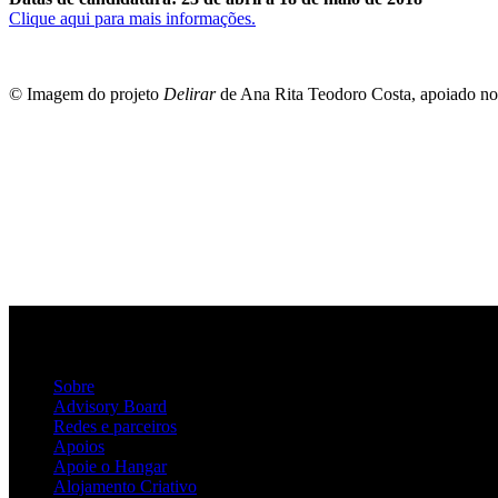
Clique aqui para mais informações.
© Imagem do projeto
Delirar
de Ana Rita Teodoro Costa, apoiado no
Sobre
Advisory Board
Redes e parceiros
Apoios
Apoie o Hangar
Alojamento Criativo