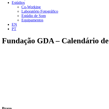
Estúdios
Co-Working
Laboratório Fotográfico
Estúdio de Som
Equipamentos
EN
PT
Fundação GDA – Calendário de 
Prazo