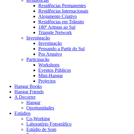
Residências
Residências Permanentes
Residências Internacionais
Alojamento Criativo
Residências em Trânsito
180º Artistas ao Sul
Triangle Network
Investigação
Investigação
Pensando a Partir do Sul
Pos Arquivo
Participação
Workshops
Eventos Públicos
Mini-Hangar
Projectos
Hangar Books
Hangar Friends
A Decorrer
Hangar
Oportunidades
Estúdios
Co-Working
Laboratório Fotográfico
Estúdio de Som