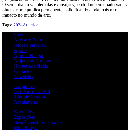
O seu trabalho vai além das exposições, tendo também criado várias
obras de arte pública permanente, solidificando ainda mais o seu
impacto no mundo da arte.
Tags:
2024
Anterior
Sobre
Advisory Board
Redes e parceiros
Apoios
Apoie o Hangar
Alojamento Criativo
Hangar nos Media
Contactos
Newsletter
Longitudes
180º Artistas ao Sul
Triangle Network
Regulamento
Novidades
Exposições
Residências Internacionais
Mini-Hangar