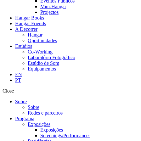
Eventos Públicos
Mini-Hangar
Projectos
Hangar Books
Hangar Friends
A Decorrer
Hangar
Oportunidades
Estúdios
Co-Working
Laboratório Fotográfico
Estúdio de Som
Equipamentos
EN
PT
Close
Sobre
Sobre
Redes e parceiros
Programa
Exposições
Exposições
Screenings/Performances