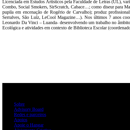
Licenciada em Estudos Artísticos pela Faculdade de Letras (UL), v
Combo, Social Smokers, SirScratch, Cabace…; como diseur para Mar
pupila em encenação de Rogério de Carvalho); produz profissionalm
Serralves, São Luíz, LeCool Magazine…). Nos últimos 7 anos coo
Leonardo Da Vinci – Luanda- desenvolvendo um trabalho no âmbito 
Ecológica e atividades em contexto de Biblioteca Escolar (coordenadora
Sobre
Advisory Board
Redes e parceiros
Apoios
Apoie o Hangar