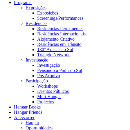
Programa
Exposições
Exposições
Screenings/Performances
Residências
Residências Permanentes
Residências Internacionais
Alojamento Criativo
Residências em Trânsito
180º Artistas ao Sul
Triangle Network
Investigação
Investigação
Pensando a Partir do Sul
Pos Arquivo
Participação
Workshops
Eventos Públicos
Mini-Hangar
Projectos
Hangar Books
Hangar Friends
A Decorrer
Hangar
Oportunidades