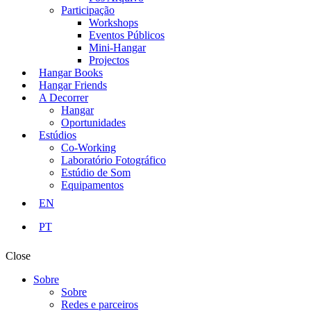
Participação
Workshops
Eventos Públicos
Mini-Hangar
Projectos
Hangar Books
Hangar Friends
A Decorrer
Hangar
Oportunidades
Estúdios
Co-Working
Laboratório Fotográfico
Estúdio de Som
Equipamentos
EN
PT
Close
Sobre
Sobre
Redes e parceiros