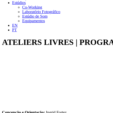
Estúdios
Co-Working
Laboratório Fotográfico
Estúdio de Som
Equipamentos
EN
PT
ATELIERS LIVRES | PROG
Concepção e Orientação:
Ingrid Fortez