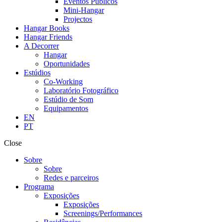
Eventos Públicos
Mini-Hangar
Projectos
Hangar Books
Hangar Friends
A Decorrer
Hangar
Oportunidades
Estúdios
Co-Working
Laboratório Fotográfico
Estúdio de Som
Equipamentos
EN
PT
Close
Sobre
Sobre
Redes e parceiros
Programa
Exposições
Exposições
Screenings/Performances