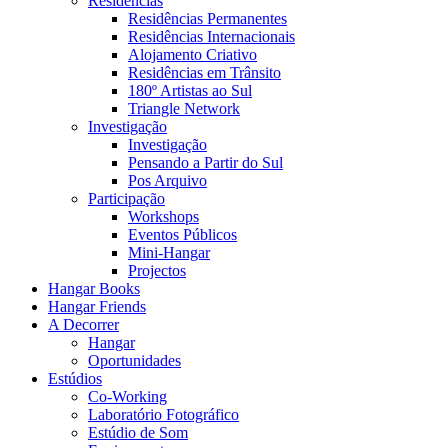
Residências
Residências Permanentes
Residências Internacionais
Alojamento Criativo
Residências em Trânsito
180º Artistas ao Sul
Triangle Network
Investigação
Investigação
Pensando a Partir do Sul
Pos Arquivo
Participação
Workshops
Eventos Públicos
Mini-Hangar
Projectos
Hangar Books
Hangar Friends
A Decorrer
Hangar
Oportunidades
Estúdios
Co-Working
Laboratório Fotográfico
Estúdio de Som