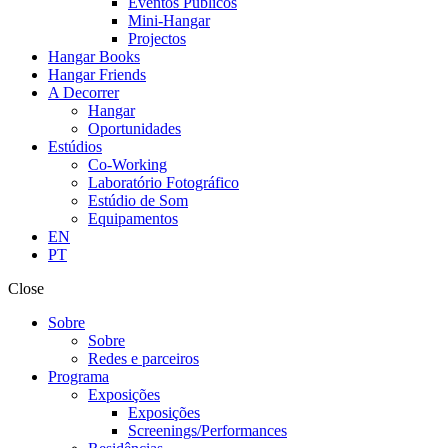
Eventos Públicos
Mini-Hangar
Projectos
Hangar Books
Hangar Friends
A Decorrer
Hangar
Oportunidades
Estúdios
Co-Working
Laboratório Fotográfico
Estúdio de Som
Equipamentos
EN
PT
Close
Sobre
Sobre
Redes e parceiros
Programa
Exposições
Exposições
Screenings/Performances