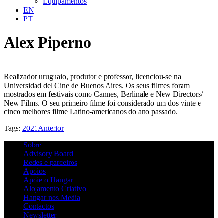
Equipamentos
EN
PT
Alex Piperno
Realizador uruguaio, produtor e professor, licenciou-se na
Universidad del Cine de Buenos Aires. Os seus filmes foram
mostrados em festivais como Cannes, Berlinale e New Directors/
New Films. O seu primeiro filme foi considerado um dos vinte e
cinco melhores filme Latino-americanos do ano passado.
Tags:
2021
Anterior
Sobre
Advisory Board
Redes e parceiros
Apoios
Apoie o Hangar
Alojamento Criativo
Hangar nos Media
Contactos
Newsletter