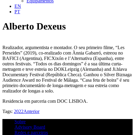
Equipamentos
EN
PT
Alberto Dexeus
Realizador, argumentista e montador. O seu primeiro filme, “Les
Perseides” (2019), co-realizado com Ànnia Gabarró, estreou no
BAFICI (Argentina), FICXixón e l’Alternativa (Espanha), entre
outros festivais. “Todos os dias domingos” é a sua última curta-
metragem e teve estreia no DOKLeipzig (Alemanha) and Ji.hlava
Documentary Festival (República Checa). Ganhou o Silver Biznaga
Audience Award no Festival de Málaga. “Casa feta de boira” é seu
primeiro documentário de longa-metragem e sua estreia como
realizador de longas a solo.
Residencia em parceria com DOC LISBOA.
Tags:
2022
Anterior
Sobre
Advisory Board
Redes e parceiros