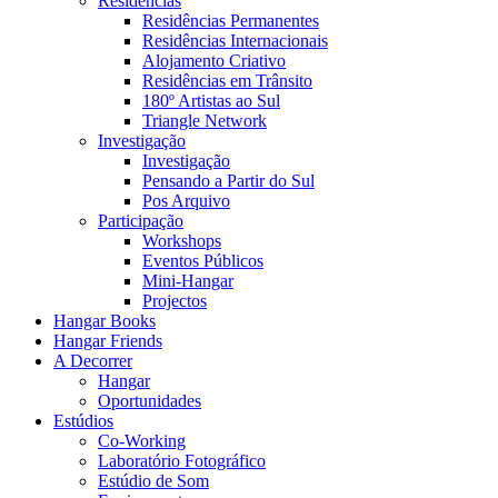
Residências
Residências Permanentes
Residências Internacionais
Alojamento Criativo
Residências em Trânsito
180º Artistas ao Sul
Triangle Network
Investigação
Investigação
Pensando a Partir do Sul
Pos Arquivo
Participação
Workshops
Eventos Públicos
Mini-Hangar
Projectos
Hangar Books
Hangar Friends
A Decorrer
Hangar
Oportunidades
Estúdios
Co-Working
Laboratório Fotográfico
Estúdio de Som