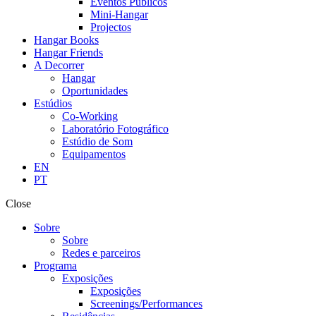
Eventos Públicos
Mini-Hangar
Projectos
Hangar Books
Hangar Friends
A Decorrer
Hangar
Oportunidades
Estúdios
Co-Working
Laboratório Fotográfico
Estúdio de Som
Equipamentos
EN
PT
Close
Sobre
Sobre
Redes e parceiros
Programa
Exposições
Exposições
Screenings/Performances