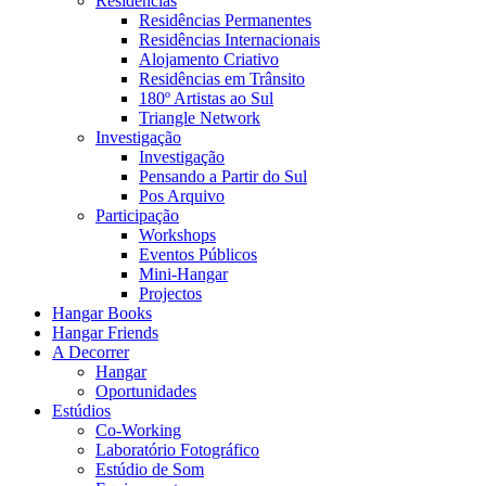
Residências
Residências Permanentes
Residências Internacionais
Alojamento Criativo
Residências em Trânsito
180º Artistas ao Sul
Triangle Network
Investigação
Investigação
Pensando a Partir do Sul
Pos Arquivo
Participação
Workshops
Eventos Públicos
Mini-Hangar
Projectos
Hangar Books
Hangar Friends
A Decorrer
Hangar
Oportunidades
Estúdios
Co-Working
Laboratório Fotográfico
Estúdio de Som