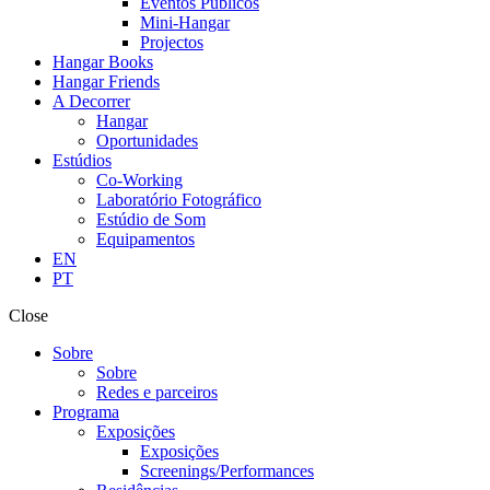
Eventos Públicos
Mini-Hangar
Projectos
Hangar Books
Hangar Friends
A Decorrer
Hangar
Oportunidades
Estúdios
Co-Working
Laboratório Fotográfico
Estúdio de Som
Equipamentos
EN
PT
Close
Sobre
Sobre
Redes e parceiros
Programa
Exposições
Exposições
Screenings/Performances