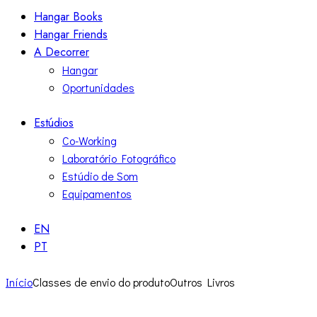
Hangar Books
Hangar Friends
A Decorrer
Hangar
Oportunidades
Estúdios
Co-Working
Laboratório Fotográfico
Estúdio de Som
Equipamentos
EN
PT
Início
Classes de envio do produto
Outros Livros