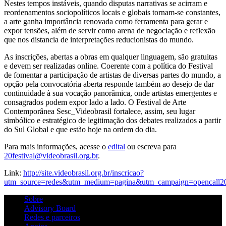
Nestes tempos instáveis, quando disputas narrativas se acirram e
reordenamentos sociopolíticos locais e globais tornam-se constantes,
a arte ganha importância renovada como ferramenta para gerar e
expor tensões, além de servir como arena de negociação e reflexão
que nos distancia de interpretações reducionistas do mundo.
As inscrições, abertas a
obras
em qualquer linguagem, são gratuitas
e devem ser realizadas online. Coerente com a política do Festival
de fomentar a participação de artistas de diversas partes do mundo, a
opção pela convocatória aberta responde também ao desejo de dar
continuidade à sua vocação panorâmica, onde artistas emergentes e
consagrados podem expor lado a lado. O Festival de Arte
Contemporânea Sesc_Videobrasil fortalece, assim, seu lugar
simbólico e estratégico de legitimação dos debates realizados a partir
do Sul Global e que estão hoje na ordem do dia.
Para mais informações, acesse o
edital
ou escreva para
20festival@videobrasil.org.br
.
Link:
http://site.videobrasil.org.br/inscricao?
utm_source=redes&utm_medium=pagina&utm_campaign=opencall20f
Sobre
Advisory Board
Redes e parceiros