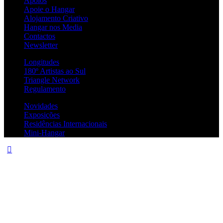
Apoios
Apoie o Hangar
Alojamento Criativo
Hangar nos Media
Contactos
Newsletter
Longitudes
180º Artistas ao Sul
Triangle Network
Regulamento
Novidades
Exposições
Residências Internacionais
Mini-Hangar