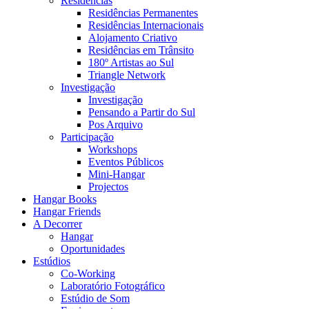
Residências
Residências Permanentes
Residências Internacionais
Alojamento Criativo
Residências em Trânsito
180º Artistas ao Sul
Triangle Network
Investigação
Investigação
Pensando a Partir do Sul
Pos Arquivo
Participação
Workshops
Eventos Públicos
Mini-Hangar
Projectos
Hangar Books
Hangar Friends
A Decorrer
Hangar
Oportunidades
Estúdios
Co-Working
Laboratório Fotográfico
Estúdio de Som