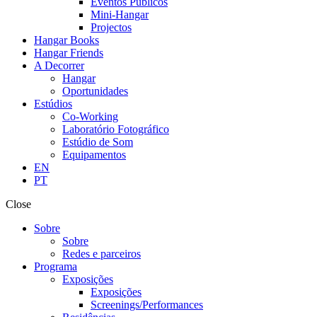
Eventos Públicos
Mini-Hangar
Projectos
Hangar Books
Hangar Friends
A Decorrer
Hangar
Oportunidades
Estúdios
Co-Working
Laboratório Fotográfico
Estúdio de Som
Equipamentos
EN
PT
Close
Sobre
Sobre
Redes e parceiros
Programa
Exposições
Exposições
Screenings/Performances